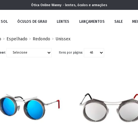
Ótica Online Wanny - lentes, óculos e armações
 SOL
ÓCULOS DE GRAU
LENTES
LANÇAMENTOS
SALE
ME
o
Espelhado
Redondo
Unissex
NOVA
por:
Itens por página:
COLEÇÃO
MININO
CLÁSSICO
REDONDOS
AVIADOR