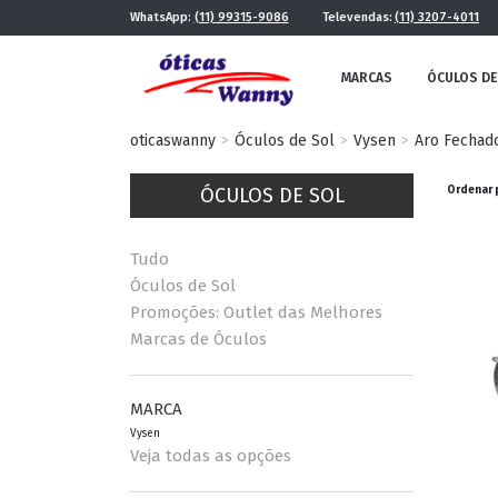
WhatsApp:
(11) 99315-9086
Televendas:
(11) 3207-4011
MARCAS
ÓCULOS DE
oticaswanny
Óculos de Sol
Vysen
Aro Fechad
ÓCULOS DE SOL
Ordenar 
Tudo
Óculos de Sol
Promoções: Outlet das Melhores
Marcas de Óculos
FE
MASCULINO
POR ESTILO
MARCA
Vysen
Veja todas as opções
FUTURISTA
QUADRADO