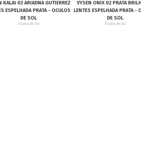
N KALAI 02 ARIADNA GUTIERREZ
VYSEN ONIX 02 PRATA BRIL
ES ESPELHADA PRATA - OCULOS
LENTES ESPELHADA PRATA - 
DE SOL
DE SOL
Óculos de Sol
Óculos de Sol