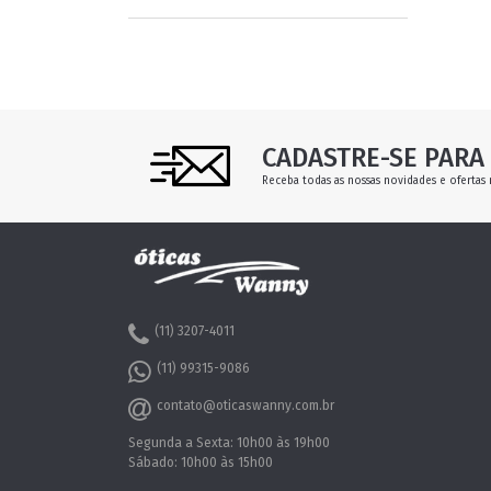
CADASTRE-SE PARA 
Receba todas as nossas novidades e ofertas 
(11) 3207-4011
(11) 99315-9086
contato@oticaswanny.com.br
Segunda a Sexta: 10h00 às 19h00
Sábado: 10h00 às 15h00