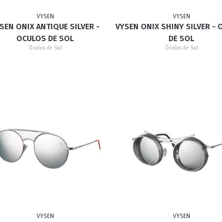
VYSEN
VYSEN
SEN ONIX ANTIQUE SILVER -
VYSEN ONIX SHINY SILVER -
RETRÔ
BORBOLETA
MÁSCARA
OCULOS DE SOL
DE SOL
Óculos de Sol
Óculos de Sol
VYSEN
VYSEN