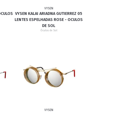
VYSEN
 OCULOS
VYSEN KALAI ARIADNA GUTIERREZ 05
GATINHO
CAÇADOR
LENTES ESPELHADAS ROSE - OCULOS
DE SOL
Óculos de Sol
VYSEN