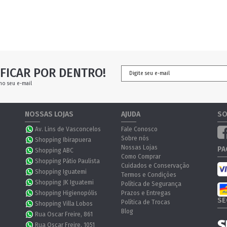
FICAR POR DENTRO!
no seu e-mail
NOSSAS LOJAS
AJUDA
SO
Av. Lins de Vasconcelos
Fale Conosco
Sobre nós
Shopping Ibirapuera
Nossas Lojas
PA
Shopping ABC
Como Comprar
Shopping Pátio Paulista
Cuidados e Conservação
Shopping Iguatemi
Termos e Condições
Shopping JK Iguatemi
Política de Segurança
Shopping Higienopólis
Prazos e Entregas
SE
Política de Trocas
Shopping Villa Lobos
Blog
Rua Oscar Freire, 861
Rua Oscar Freire, 1051