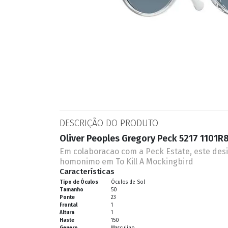
ESPORTIVO
CLUBMASTER
GRIFES
DESCRIÇÃO DO PRODUTO
Oliver Peoples Gregory Peck 5217 1101R8
Em colaboracao com a Peck Estate, este desig
homonimo em To Kill A Mockingbird
Características
Tipo de Óculos
Óculos de Sol
Tamanho
50
Ponte
23
Frontal
1
Altura
1
Haste
150
Genero
Masculino