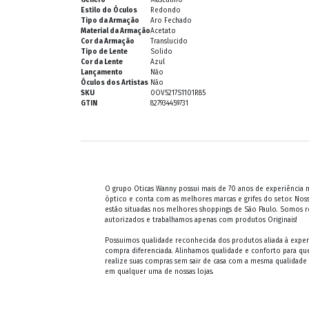
Estilo do Óculos
Redondo
Tipo da Armação
Aro Fechado
Material da Armação
Acetato
Cor da Armação
Translucido
Tipo de Lente
Solido
Cor da Lente
Azul
Lançamento
Não
Óculos dos Artistas
Não
SKU
0OV5217S1101R85
GTIN
827934459731
O grupo Oticas Wanny possui mais de 70 anos de experiência
óptico e conta com as melhores marcas e grifes do setor. Noss
estão situadas nos melhores shoppings de São Paulo. Somos 
autorizados e trabalhamos apenas com produtos Originais!
Possuimos qualidade reconhecida dos produtos aliada à exper
compra diferenciada. Alinhamos qualidade e conforto para qu
realize suas compras sem sair de casa com a mesma qualidade
em qualquer uma de nossas lojas.