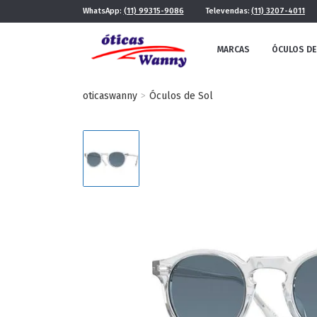
WhatsApp:
(11) 99315-9086
Televendas:
(11) 3207-4011
MARCAS
ÓCULOS DE
oticaswanny
Óculos de Sol
FE
MASCULINO
POR ESTILO
FUTURISTA
QUADRADO