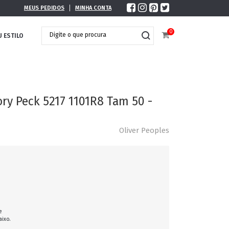
MEUS PEDIDOS
MINHA CONTA
0
U ESTILO
ory Peck 5217 1101R8 Tam 50 -
Oliver Peoples
e
DOBRÁVEL
MAXI ÓCULOS
aixo.