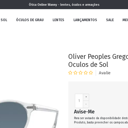
Ótica Online Wanny - lentes, óculos e armações
 SOL
ÓCULOS DE GRAU
LENTES
LANÇAMENTOS
SALE
ME
NOVA
COLEÇÃO
Oliver Peoples Greg
Oculos de Sol
MININO
+
-
Avise-Me
Para ser avisado da disponibilidade dest
CLÁSSICO
REDONDOS
AVIADOR
Produto, basta preencher os campos ab