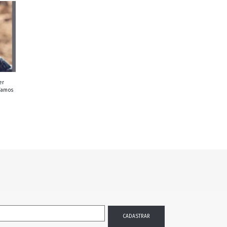
er
 Vamos