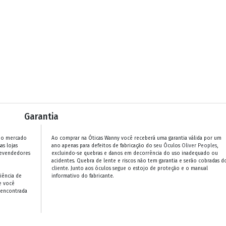
Garantia
 no mercado
Ao comprar na Óticas Wanny você receberá uma garantia válida por um
as lojas
ano apenas para defeitos de fabricação do seu Óculos
Oliver Peoples
,
revendedores
excluindo-se quebras e danos em decorrência do uso inadequado ou
acidentes. Quebra de lente e riscos não tem garantia e serão cobradas d
cliente. Junto aos óculos segue o estojo de proteção e o manual
iência de
informativo do fabricante.
e você
 encontrada