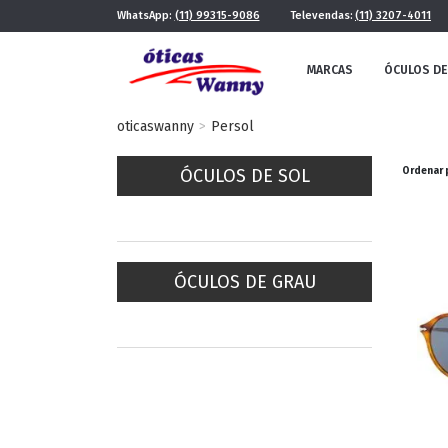
WhatsApp:
(11) 99315-9086
Televendas:
(11) 3207-4011
MARCAS
ÓCULOS DE
oticaswanny
Persol
ÓCULOS DE SOL
Ordenar 
ÓCULOS DE GRAU
FE
MASCULINO
POR ESTILO
FUTURISTA
QUADRADO