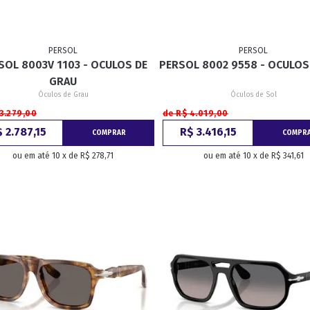
PERSOL
PERSOL
SOL 8003V 1103 - OCULOS DE
PERSOL 8002 9558 - OCULOS
GRAU
Óculos de Grau
Óculos de Sol
3.279,00
de R$ 4.019,00
 2.787,15
R$ 3.416,15
COMPRAR
COMPR
ou em até 10 x de R$ 278,71
ou em até 10 x de R$ 341,61