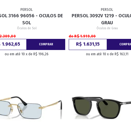
PERSOL
PERSOL
SOL 3166 96056 - OCULOS DE
PERSOL 3092V 1219 - OCUL
RETRÔ
BORBOLETA
MÁSCARA
SOL
GRAU
Óculos de Sol
Óculos de Grau
 2.309,00
de R$ 1.919,00
 1.962,65
R$ 1.631,15
COMPRAR
COMPR
ou em até 10 x de R$ 196,26
ou em até 10 x de R$ 163,11