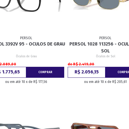
PERSOL
PERSOL
L 3392V 95 - OCULOS DE GRAU
PERSOL 1028 113256 - OCU
SOL
Óculos de Grau
Óculos de Sol
 2.089,00
de R$ 2.419,00
 1.775,65
R$ 2.056,15
COMPRAR
COMPR
ou em até 10 x de R$ 177,56
ou em até 10 x de R$ 205,61