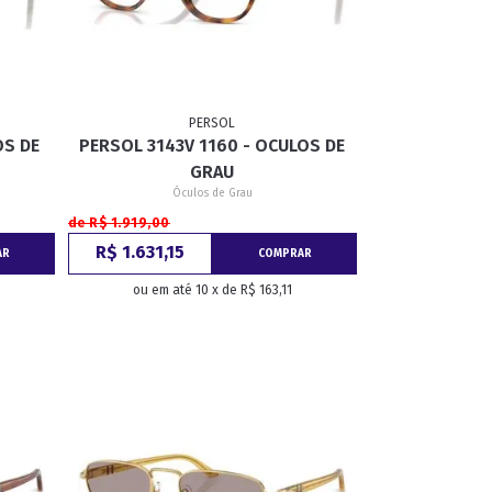
PERSOL
OS DE
PERSOL 3143V 1160 - OCULOS DE
GRAU
Óculos de Grau
de R$ 1.919,00
R$ 1.631,15
AR
COMPRAR
ou em até 10 x de R$ 163,11