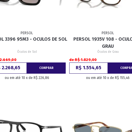
PERSOL
PERSOL
L 3396 95M3 - OCULOS DE SOL
PERSOL 1935V 108 - OCUL
GRAU
Óculos de Sol
Óculos de Grau
 2.669,00
de R$ 1.829,00
 2.268,65
R$ 1.554,65
COMPRAR
COMPR
ou em até 10 x de R$ 226,86
ou em até 10 x de R$ 155,46