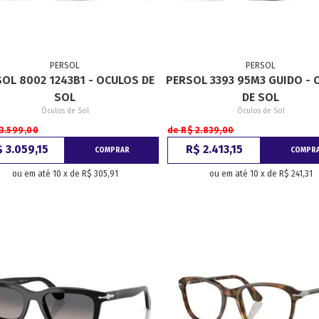
PERSOL
PERSOL
OL 8002 1243B1 - OCULOS DE
PERSOL 3393 95M3 GUIDO -
SOL
DE SOL
Óculos de Sol
Óculos de Sol
 3.599,00
de R$ 2.839,00
 3.059,15
R$ 2.413,15
COMPRAR
COMPR
ou em até 10 x de R$ 305,91
ou em até 10 x de R$ 241,31