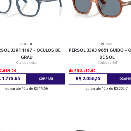
PERSOL
PERSOL
RSOL 3391 1197 - OCULOS DE
PERSOL 3393 9651 GUIDO - 
GRAU
DE SOL
Óculos de Grau
Óculos de Sol
 2.089,00
de R$ 2.419,00
 1.775,65
R$ 2.056,15
COMPRAR
COMPR
ou em até 10 x de R$ 177,56
ou em até 10 x de R$ 205,61