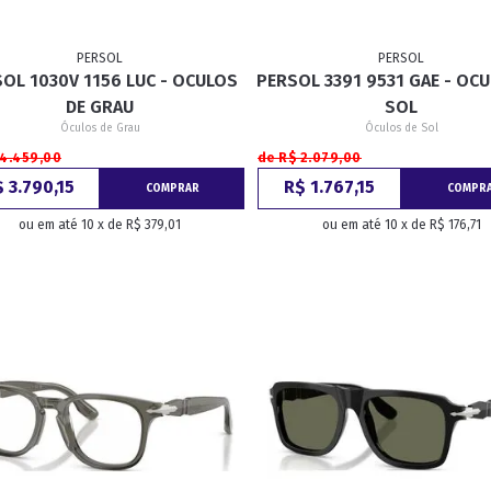
PERSOL
PERSOL
OL 1030V 1156 LUC - OCULOS
PERSOL 3391 9531 GAE - OC
DE GRAU
SOL
Óculos de Grau
Óculos de Sol
 4.459,00
de R$ 2.079,00
 3.790,15
R$ 1.767,15
COMPRAR
COMPR
ou em até 10 x de R$ 379,01
ou em até 10 x de R$ 176,71