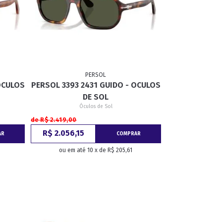
PERSOL
OCULOS
PERSOL 3393 2431 GUIDO - OCULOS
DE SOL
Óculos de Sol
de R$ 2.419,00
R$ 2.056,15
AR
COMPRAR
ou em até 10 x de R$ 205,61