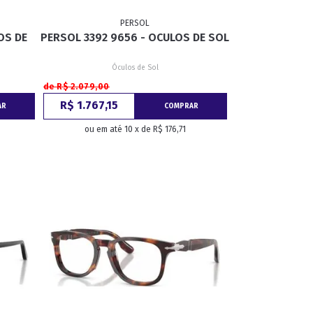
PERSOL
OS DE
PERSOL 3392 9656 - OCULOS DE SOL
GATINHO
CAÇADOR
Óculos de Sol
de R$ 2.079,00
R$ 1.767,15
AR
COMPRAR
ou em até 10 x de R$ 176,71