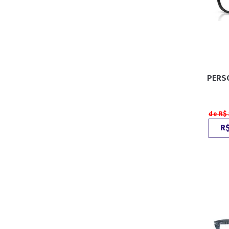
PERSO
de R$
R$