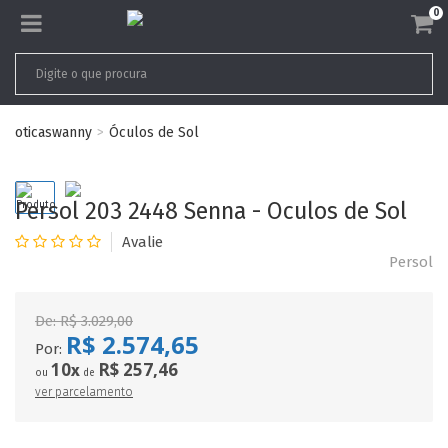
0
oticaswanny
Óculos de Sol
Persol 203 2448 Senna - Oculos de Sol
Persol
De:
R$ 3.029,00
R$ 2.574,65
Por:
10
R$ 257,46
x
ou
de
ver parcelamento