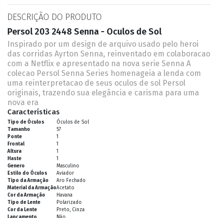
DESCRIÇÃO DO PRODUTO
Persol 203 2448 Senna - Oculos de Sol
Inspirado por um design de arquivo usado pelo heroi
das corridas Ayrton Senna, reinventado em colaboracao
com a Netflix e apresentado na nova serie Senna A
colecao Persol Senna Series homenageia a lenda com
uma reinterpretacao de seus oculos de sol Persol
originais, trazendo sua elegância e carisma para uma
nova era
Características
Tipo de Óculos
Óculos de Sol
Tamanho
57
Ponte
1
Frontal
1
Altura
1
Haste
1
Genero
Masculino
Estilo do Óculos
Aviador
Tipo da Armação
Aro Fechado
Material da Armação
Acetato
Cor da Armação
Havana
Tipo de Lente
Polarizado
Cor da Lente
Preto, Cinza
Lançamento
Não