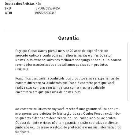
Óculos dos Artistas
Não
SKU
0PO0203S244857
GTIN
8056262232347
Garantia
O grupo Oticas Wanny possui mais de 70 anos de experiência no
mercado óptico e conta com as melhores marcas e grifes do setor.
Nossas lojas estão situadas nos melhores shoppings de São Paulo. Somos
revendedores autorizados e trabalhamos apenas com produtos
Originais!
Possuimos qualidade reconhecida dos produtos aliada à experiência de
compra diferenciada. Alinhamos qualidade e conforto para que você
realize suas compras sem sair de casa com a mesma qualidade
encontrada em qualquer uma de nossas lojas.
Ao comprar na Óticas Wanny você receberá uma garantia válida por um
ano apenas para defeitos de fabricação do seu Óculos
Persol
, excluindo-
se quebras e danos em decorrência do uso inadequado ou acidentes.
Quebra de lente e riscos não tem garantia e serão cobradas do cliente.
Junto aos óculos segue o estojo de proteção e o manual informativo do
fabricante.