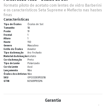
Formato piloto de acetato com lentes de vidro Barberini
e os caracteristicos Seta Supreme e Meflecto nas hastes
finas
Características
Tipo de Óculos
Óculos de Sol
Tamanho
58
Ponte
19
Frontal
1
Altura
1
Haste
150
Genero
Masculino
Estilo do Óculos
Aviador
Tipo da Armação
Aro Fechado
Material da Armação
Acetato
Cor da Armação
Preto
Tipo de Lente
Polarizado
Cor da Lente
Azul
Lançamento
Não
Óculos dos Artistas
Não
SKU
0PO3328S95S358
GTIN
8056597935296
Garantia