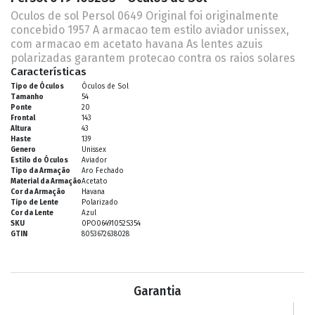
Oculos de sol Persol 0649 Original foi originalmente
concebido 1957 A armacao tem estilo aviador unissex,
com armacao em acetato havana As lentes azuis
polarizadas garantem protecao contra os raios solares
Características
Tipo de Óculos
Óculos de Sol
Tamanho
54
Ponte
20
Frontal
143
Altura
43
Haste
139
Genero
Unissex
Estilo do Óculos
Aviador
Tipo da Armação
Aro Fechado
Material da Armação
Acetato
Cor da Armação
Havana
Tipo de Lente
Polarizado
Cor da Lente
Azul
SKU
0PO06491052S354
GTIN
8053672638028
Garantia