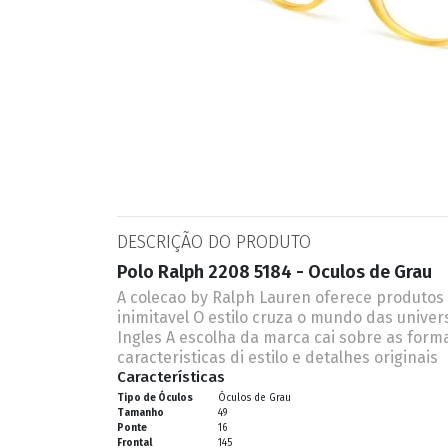
ESPORTIVO
CLUBMASTER
GRIFES
DESCRIÇÃO DO PRODUTO
Polo Ralph 2208 5184 - Oculos de Grau
A colecao by Ralph Lauren oferece produtos
inimitavel O estilo cruza o mundo das univer
Ingles A escolha da marca cai sobre as for
caracteristicas di estilo e detalhes originais
Características
Tipo de Óculos
Óculos de Grau
Tamanho
49
Ponte
16
Frontal
145