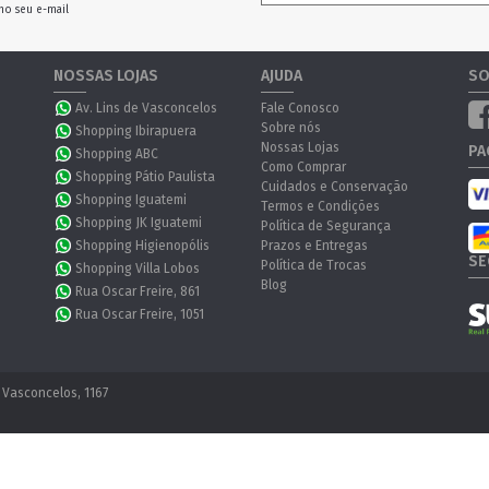
no seu e-mail
NOSSAS LOJAS
AJUDA
SO
Av. Lins de Vasconcelos
Fale Conosco
Sobre nós
Shopping Ibirapuera
Nossas Lojas
PA
Shopping ABC
Como Comprar
Shopping Pátio Paulista
Cuidados e Conservação
Shopping Iguatemi
Termos e Condições
Shopping JK Iguatemi
Política de Segurança
Shopping Higienopólis
Prazos e Entregas
SE
Política de Trocas
Shopping Villa Lobos
Blog
Rua Oscar Freire, 861
Rua Oscar Freire, 1051
 Vasconcelos, 1167