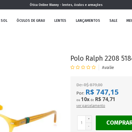
Ótica Online Wanny - lentes, óculos e armações
 SOL
ÓCULOS DE GRAU
LENTES
LANÇAMENTOS
SALE
ME
NOVA
COLEÇÃO
Polo Ralph 2208 518
De:
R$ 879,00
R$ 747,15
MININO
Por:
10
R$ 74,71
x
ou
de
ver parcelamento
+
COMPRA
CLÁSSICO
REDONDOS
AVIADOR
-