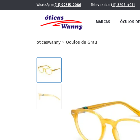
WhatsApp:
(11) 99315-9086
Televendas:
(11) 3207-4011
MARCAS
ÓCULOS DE
oticaswanny
Óculos de Grau
FE
MASCULINO
POR ESTILO
FUTURISTA
QUADRADO