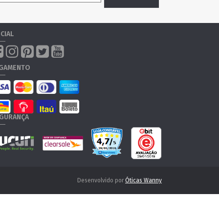
CIAL
GAMENTO
GURANÇA
Desenvolvido por
Óticas Wanny