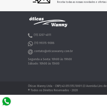
Receba todas as nossas novidades e ofertas 
(11) 3207-4011
(11) 99315-9086
contato@oticaswanny.com.br
Segunda a Sexta: 10h00 às 19h00
Sábado: 10h00 às 15h00
Óticas Wanny Ltda - CNPJ:43.051.515/0001-23 Avenida Lins de
® Todos os Direitos Reservados - 2020