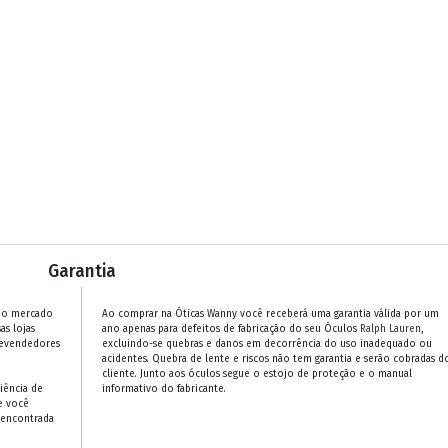
Garantia
 no mercado
Ao comprar na Óticas Wanny você receberá uma garantia válida por um
as lojas
ano apenas para defeitos de fabricação do seu Óculos
Ralph Lauren
,
revendedores
excluindo-se quebras e danos em decorrência do uso inadequado ou
acidentes. Quebra de lente e riscos não tem garantia e serão cobradas d
cliente. Junto aos óculos segue o estojo de proteção e o manual
iência de
informativo do fabricante.
e você
 encontrada