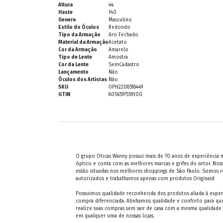
Altura
44
Haste
140
Genero
Masculino
Estilo do Óculos
Redondo
Tipo da Armação
Aro Fechado
Material da Armação
Acetato
Cor da Armação
Amarelo
Tipo de Lente
Amostra
Cor da Lente
SemCadastro
Lançamento
Não
Óculos dos Artistas
Não
SKU
0PH2208518449
GTIN
8056597559300
O grupo Oticas Wanny possui mais de 70 anos de experiência
óptico e conta com as melhores marcas e grifes do setor. Noss
estão situadas nos melhores shoppings de São Paulo. Somos 
autorizados e trabalhamos apenas com produtos Originais!
Possuimos qualidade reconhecida dos produtos aliada à exper
compra diferenciada. Alinhamos qualidade e conforto para qu
realize suas compras sem sair de casa com a mesma qualidade
em qualquer uma de nossas lojas.