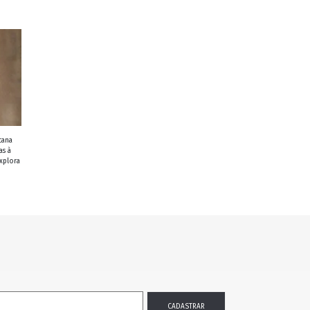
cana
as à
xplora