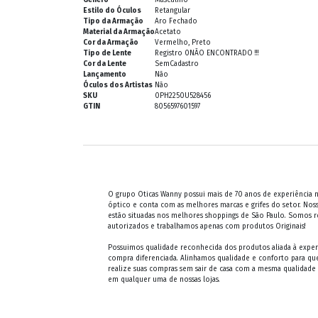
Estilo do Óculos
Retangular
Tipo da Armação
Aro Fechado
Material da Armação
Acetato
Cor da Armação
Vermelho, Preto
Tipo de Lente
Registro 0NÃO ENCONTRADO !!!
Cor da Lente
SemCadastro
Lançamento
Não
Óculos dos Artistas
Não
SKU
0PH2250U528456
GTIN
8056597601597
O grupo Oticas Wanny possui mais de 70 anos de experiência
óptico e conta com as melhores marcas e grifes do setor. Noss
estão situadas nos melhores shoppings de São Paulo. Somos 
autorizados e trabalhamos apenas com produtos Originais!
Possuimos qualidade reconhecida dos produtos aliada à exper
compra diferenciada. Alinhamos qualidade e conforto para qu
realize suas compras sem sair de casa com a mesma qualidade
em qualquer uma de nossas lojas.