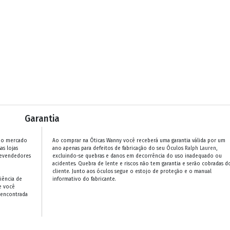
Garantia
 no mercado
Ao comprar na Óticas Wanny você receberá uma garantia válida por um
as lojas
ano apenas para defeitos de fabricação do seu Óculos
Ralph Lauren
,
revendedores
excluindo-se quebras e danos em decorrência do uso inadequado ou
acidentes. Quebra de lente e riscos não tem garantia e serão cobradas d
cliente. Junto aos óculos segue o estojo de proteção e o manual
iência de
informativo do fabricante.
e você
 encontrada