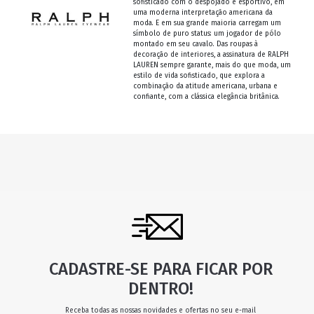
sofisticado com o despojado e esportivo, em
uma moderna interpretação americana da
moda. E em sua grande maioria carregam um
símbolo de puro status: um jogador de pólo
montado em seu cavalo. Das roupas à
decoração de interiores, a assinatura de RALPH
LAUREN sempre garante, mais do que moda, um
estilo de vida sofisticado, que explora a
combinação da atitude americana, urbana e
confiante, com a clássica elegância britânica.
CADASTRE-SE PARA FICAR POR
DENTRO!
Receba todas as nossas novidades e ofertas no seu e-mail