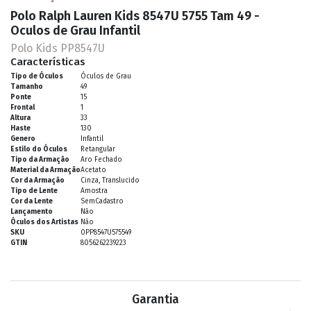
Polo Ralph Lauren Kids 8547U 5755 Tam 49 -
Oculos de Grau Infantil
Polo Kids PP8547U
Características
Tipo de Óculos
Óculos de Grau
Tamanho
49
Ponte
15
Frontal
1
Altura
33
Haste
130
Genero
Infantil
Estilo do Óculos
Retangular
Tipo da Armação
Aro Fechado
Material da Armação
Acetato
Cor da Armação
Cinza, Translucido
Tipo de Lente
Amostra
Cor da Lente
SemCadastro
Lançamento
Não
Óculos dos Artistas
Não
SKU
0PP8547U575549
GTIN
8056262239223
Garantia