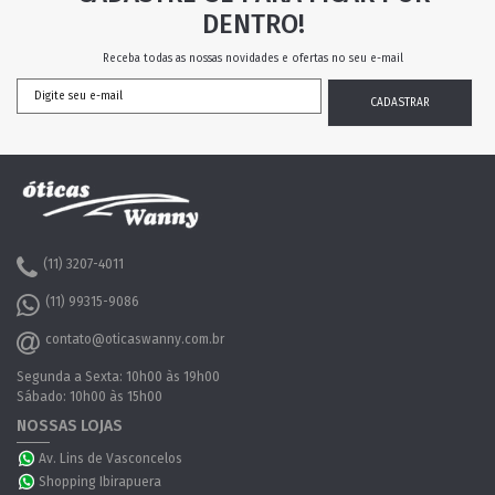
DENTRO!
Receba todas as nossas novidades e ofertas no seu e-mail
(11) 3207-4011
(11) 99315-9086
contato@oticaswanny.com.br
Segunda a Sexta: 10h00 às 19h00
Sábado: 10h00 às 15h00
NOSSAS LOJAS
Av. Lins de Vasconcelos
Shopping Ibirapuera