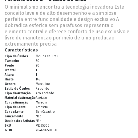
O minimalismo encontra a tecnologia inovadora Este
conceito leve e de alto desempenho e a simbiose
perfeita entre funcionalidade e design exclusivo A
dobradica esferica sem parafusos representa o
elemento central e oferece conforto de uso exclusivo e
livre de manutencao por meio de uma producao
extremamente precisa
Características
Tipo de Óculos
Óculos de Grau
Tamanho
50
Ponte
20
Frontal
1
Altura
1
Haste
145
Genero
Masculino
Estilo do Óculos
Redondo
Tipo da Armação
Aro Fechado
Material da Armação
Acetato
Cor da Armação
Marrom
Tipo de Lente
Amostra
Cor da Lente
SemCadastro
Lançamento
Não
Óculos dos Artistas
Não
SKU
P833550B
GTIN
4044709507350