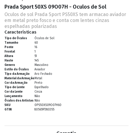
Prada Sport 50XS 09O07H - Oculos de Sol
Oculos de sol Prada Sport PS50XS tem armacao aviador
em metal preto fosco e conta com lentes cinzas
espelhadas polarizadas
Características
Tipo de Óculos
Óculos de Sol
Tamanho
60
Ponte
16
Frontal
1
Altura
51
Haste
145
Genero
Masculino
Estilo do Óculos
Aviador
Tipo da Armação
Aro Fechado
Material da Armação
Metal
Cor da Armação
Preto
Tipo de Lente
Espelhado
Cor da Lente
Cinza
Lançamento
Não
Óculos dos Artistas
Não
SKU
0PS50XS09O07H60
GTIN
8056597380355