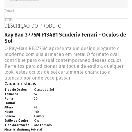
DESCRIÇÃO DO PRODUTO
Ray Ban 3775M F134B1 Scuderia Ferrari - Oculos de
Sol
O Ray-Ban RB3775M apresenta um design elegante e
moderno com sua armacao em metal O formato oval
contribue para o visual contemporâneo desses oculos
Perfeitos para adicionar um toque de estilo a qualquer
look, estes oculos de sol certamente chamarao a
atencao por onde voce passar
Características
Tipo de Óculos
Óculos de Sol
Tamanho
54
Ponte
20
Frontal
1
Altura
42
Haste
140
Genero
Unissex
Estilo do Óculos
Oval
Tipo da Armação
Aro Fechado
Material da Armação
Metal