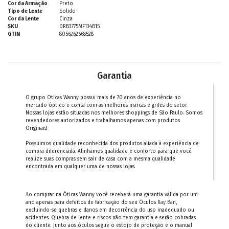
Cor da Armação
Preto
Tipo de Lente
Solido
Cor da Lente
Cinza
SKU
0RB3775MF134B15
GTIN
8056262668528
Garantia
O grupo Oticas Wanny possui mais de 70 anos de experiência no
mercado óptico e conta com as melhores marcas e grifes do setor.
Nossas lojas estão situadas nos melhores shoppings de São Paulo. Somos
revendedores autorizados e trabalhamos apenas com produtos
Originais!
Possuimos qualidade reconhecida dos produtos aliada à experiência de
compra diferenciada. Alinhamos qualidade e conforto para que você
realize suas compras sem sair de casa com a mesma qualidade
encontrada em qualquer uma de nossas lojas.
Ao comprar na Óticas Wanny você receberá uma garantia válida por um
ano apenas para defeitos de fabricação do seu Óculos
Ray Ban
,
excluindo-se quebras e danos em decorrência do uso inadequado ou
acidentes. Quebra de lente e riscos não tem garantia e serão cobradas
do cliente. Junto aos óculos segue o estojo de proteção e o manual