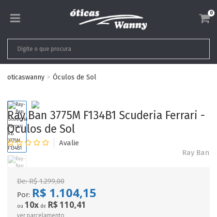
0
oticaswanny
Óculos de Sol
Ray Ban 3775M F134B1 Scuderia Ferrari -
Oculos de Sol
Ray Ban
De:
R$ 1.299,00
R$ 1.104,15
Por:
10
R$ 110,41
x
ou
de
ver parcelamento