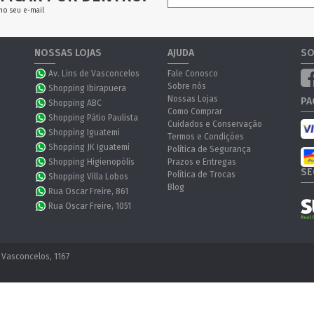
no seu e-mail
NOSSAS LOJAS
AJUDA
SO
Av. Lins de Vasconcelos
Fale Conosco
Sobre nós
Shopping Ibirapuera
Nossas Lojas
PA
Shopping ABC
Como Comprar
Shopping Pátio Paulista
Cuidados e Conservação
Shopping Iguatemi
Termos e Condições
Shopping JK Iguatemi
Política de Segurança
Shopping Higienopólis
Prazos e Entregas
SE
Política de Trocas
Shopping Villa Lobos
Blog
Rua Oscar Freire, 861
Rua Oscar Freire, 1051
 Vasconcelos, 1167