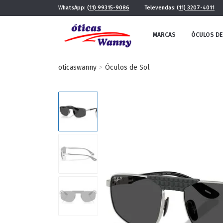
WhatsApp:
(11) 99315-9086
Televendas:
(11) 3207-4011
MARCAS
ÓCULOS DE
oticaswanny
Óculos de Sol
FE
MASCULINO
POR ESTILO
FUTURISTA
QUADRADO