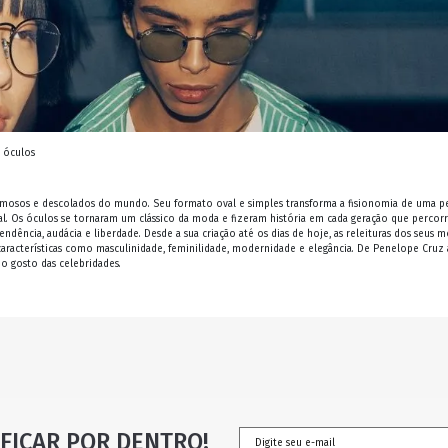
s óculos
 famosos e descolados do mundo. Seu formato oval e simples transforma a fisionomia de uma p
. Os óculos se tornaram um clássico da moda e fizeram história em cada geração que percorr
ência, audácia e liberdade. Desde a sua criação até os dias de hoje, as releituras dos seus 
características como masculinidade, feminilidade, modernidade e elegância. De Penelope Cruz
no gosto das celebridades.
FICAR POR DENTRO!