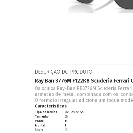
ESPORTIVO
CLUBMASTER
GRIFES
DESCRIÇÃO DO PRODUTO
Ray Ban 3776M F122K8 Scuderia Ferrari 
Os oculos Ray-Ban RB3776M Scuderia Ferrari 
armacao de metal, combinada com os iconico
O formato irregular adiciona um toque mod
Características
Tipo de Óculos
Óculos de Sol
Tamanho
58
Ponte
18
Frontal
1
Altura
43