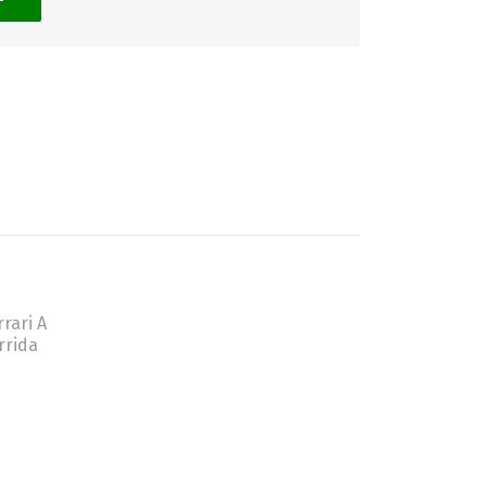
GATINHO
CAÇADOR
rari A
rrida