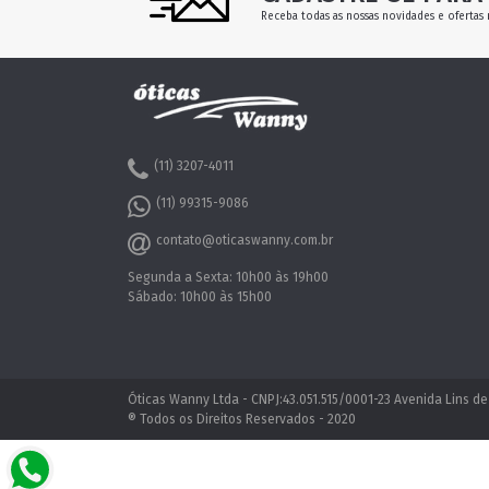
Receba todas as nossas novidades e ofertas 
(11) 3207-4011
(11) 99315-9086
contato@oticaswanny.com.br
Segunda a Sexta: 10h00 às 19h00
Sábado: 10h00 às 15h00
Óticas Wanny Ltda - CNPJ:43.051.515/0001-23 Avenida Lins de
® Todos os Direitos Reservados - 2020