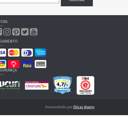
CIAL
GAMENTO
GURANÇA
Desenvolvido por
Óticas Wanny