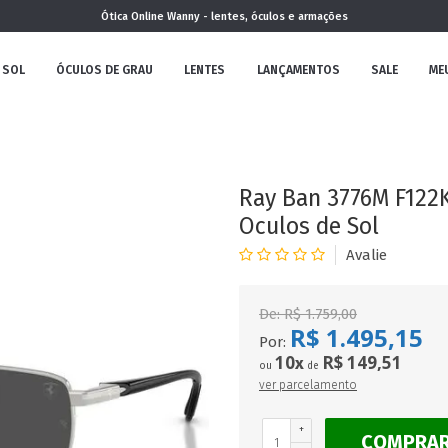
Ótica Online Wanny - lentes, óculos e armações
 SOL
ÓCULOS DE GRAU
LENTES
LANÇAMENTOS
SALE
ME
NOVA
COLEÇÃO
Ray Ban 3776M F122K
Oculos de Sol
MININO
De:
R$ 1.759,00
R$ 1.495,15
Por:
10
R$ 149,51
x
ou
de
ver parcelamento
CLÁSSICO
REDONDOS
AVIADOR
+
COMPRA