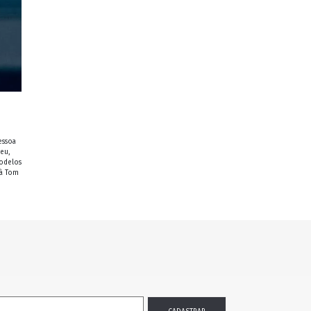
essoa
eu,
modelos
 à Tom