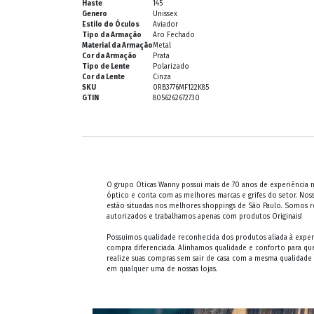
Haste
145
Genero
Unissex
Estilo do Óculos
Aviador
Tipo da Armação
Aro Fechado
Material da Armação
Metal
Cor da Armação
Prata
Tipo de Lente
Polarizado
Cor da Lente
Cinza
SKU
0RB3776MF122K85
GTIN
8056262672730
O grupo Oticas Wanny possui mais de 70 anos de experiência
óptico e conta com as melhores marcas e grifes do setor. Noss
estão situadas nos melhores shoppings de São Paulo. Somos 
autorizados e trabalhamos apenas com produtos Originais!
Possuimos qualidade reconhecida dos produtos aliada à exper
compra diferenciada. Alinhamos qualidade e conforto para qu
realize suas compras sem sair de casa com a mesma qualidade
em qualquer uma de nossas lojas.