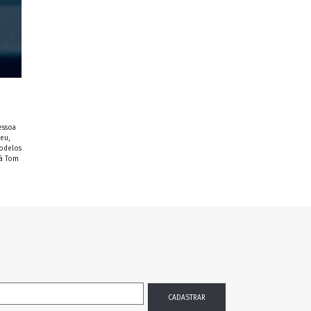
essoa
eu,
modelos
 à Tom