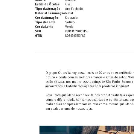
Estilo do Óculos
Oval
Tipo da Armação
Aro Fechado
Material da Armação
Metal
Cor da Armação
Dourado
Tipo de Lente
Solido
Cor da Lente
Verde
SKU
0RB38320013155
GTIN
8056262563489
O grupo Oticas Wanny possui mais de 70 anos de experiência
óptico e conta com as melhores marcas e grifes do setor. Noss
estão situadas nos melhores shoppings de São Paulo. Somos 
autorizados e trabalhamos apenas com produtos Originais!
Possuimos qualidade reconhecida dos produtos aliada à exper
compra diferenciada. Alinhamos qualidade e conforto para qu
realize suas compras sem sair de casa com a mesma qualidade
em qualquer uma de nossas lojas.