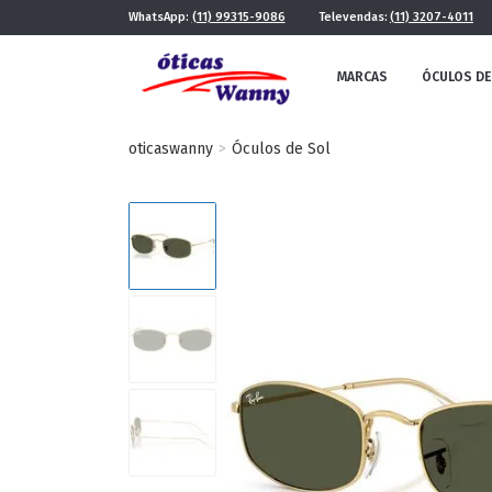
WhatsApp:
(11) 99315-9086
Televendas:
(11) 3207-4011
MARCAS
ÓCULOS DE
oticaswanny
Óculos de Sol
FE
MASCULINO
POR ESTILO
FUTURISTA
QUADRADO