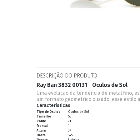
ESPORTIVO
CLUBMASTER
GRIFES
DESCRIÇÃO DO PRODUTO
Ray Ban 3832 00131 - Oculos de Sol
Uma evolucao da tendencia de metal fino, e
um formato geometrico ousado, esse estilo a
Características
Tipo de Óculos
Óculos de Sol
Tamanho
55
Ponte
21
Frontal
1
Altura
37
Haste
145
Genero
Unissex