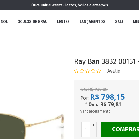
Ótica Online Wanny - lentes, óculos e armações
 SOL
ÓCULOS DE GRAU
LENTES
LANÇAMENTOS
SALE
ME
NOVA
COLEÇÃO
Ray Ban 3832 00131 
De:
R$ 939,00
R$ 798,15
MININO
Por:
10
R$ 79,81
x
ou
de
ver parcelamento
+
COMPRA
CLÁSSICO
REDONDOS
AVIADOR
-