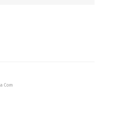
GATINHO
CAÇADOR
ta Com