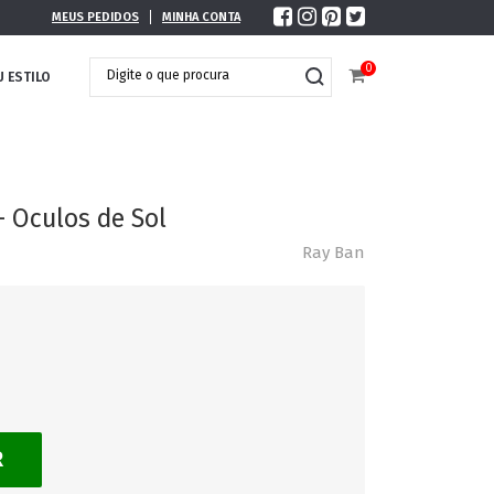
MEUS PEDIDOS
MINHA CONTA
0
U ESTILO
- Oculos de Sol
Ray Ban
R
DOBRÁVEL
MAXI ÓCULOS