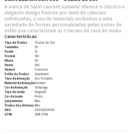
A marca de Saint Laurent eyewear oferece o classico e
elegante design frances por meio de colecoes
sofisticadas, o uso de materiais exclusivos e uma
variedade de formas personalizadas pelas icones de
estilo que caracterizam as criacoes da casa de moda
Características
Tipo de Óculos
Óculos de Sol
Tamanho
55
Ponte
16
Frontal
145
Altura
50
Haste
140
Genero
Feminino
Estilo do Óculos
Quadrado
Tipo da Armação
Aro Fechado
Material da Armação
Acetato
Cor da Armação
Tartaruga
Tipo de Lente
Degradê
Cor da Lente
Preto
Lançamento
Não
Óculos dos Artistas
Não
SKU
30006303003
GTIN
SEM GTIN