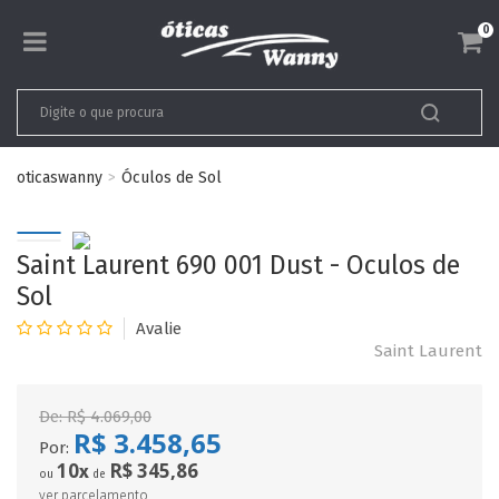
0
oticaswanny
Óculos de Sol
Saint Laurent 690 001 Dust - Oculos de
Sol
Saint Laurent
De:
R$ 4.069,00
R$ 3.458,65
Por:
10
R$ 345,86
x
ou
de
ver parcelamento