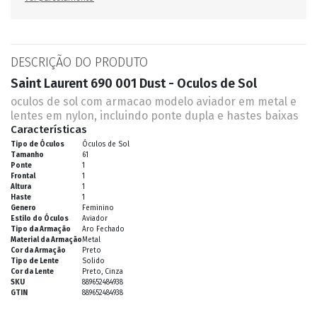
DESCRIÇÃO DO PRODUTO
Saint Laurent 690 001 Dust - Oculos de Sol
oculos de sol com armacao modelo aviador em metal e
lentes em nylon, incluindo ponte dupla e hastes baixas
Características
Tipo de Óculos
Óculos de Sol
Tamanho
61
Ponte
1
Frontal
1
Altura
1
Haste
1
Genero
Feminino
Estilo do Óculos
Aviador
Tipo da Armação
Aro Fechado
Material da Armação
Metal
Cor da Armação
Preto
Tipo de Lente
Solido
Cor da Lente
Preto, Cinza
SKU
889652484938
GTIN
889652484938