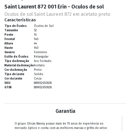
Saint Laurent 872 001 Erin - Oculos de sol
Oculos de sol Saint Laurent 872 em acetato preto
Características
Tipo de Óculos
Óculos de Sol
Tamanho
52
Ponte
16
Frontal
140
Altura
44
Haste
140
Genero
Feminino
Estilo do Óculos
Retangular
Tipo da Armação
Aro Fechado
Material da Armação
Acetato
Cor da Armação
Preto
Tipo de Lente
Solido
Cor da Lente
Cinza
SKU
889652650838
GTIN
889652650838
Garantia
O grupo Oticas Wanny possui mais de 70 anos de experiência no
mercado óptico e conta com as melhores marcas e grifes do setor.