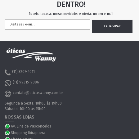
DENTRO!
Receba todas as nossas novidades e ofertas no seu e-mail
(11) 3207-4011
(11) 99315-9086
contato@oticaswanny.com.br
Segunda a Sexta: 10h00 às 19h00
Sábado: 10h00 às 15h00
NOSSAS LOJAS
Av. Lins de Vasconcelos
Shopping Ibirapuera