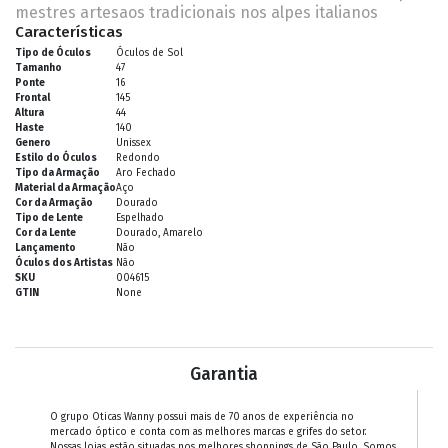
mestres artesaos tradicionais nos alpes italianos
Características
Tipo de Óculos
Óculos de Sol
Tamanho
47
Ponte
16
Frontal
145
Altura
44
Haste
140
Genero
Unissex
Estilo do Óculos
Redondo
Tipo da Armação
Aro Fechado
Material da Armação
Aço
Cor da Armação
Dourado
Tipo de Lente
Espelhado
Cor da Lente
Dourado, Amarelo
Lançamento
Não
Óculos dos Artistas
Não
SKU
004615
GTIN
None
Garantia
O grupo Oticas Wanny possui mais de 70 anos de experiência no
mercado óptico e conta com as melhores marcas e grifes do setor.
Nossas lojas estão situadas nos melhores shoppings de São Paulo. Somos