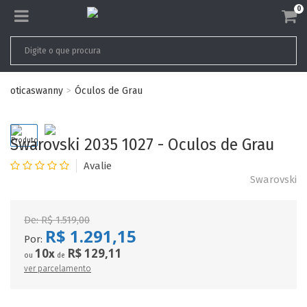
0
oticaswanny
Óculos de Grau
Swarovski 2035 1027 - Oculos de Grau
Swarovski
De:
R$ 1.519,00
R$ 1.291,15
Por:
10
R$ 129,11
x
ou
de
ver parcelamento