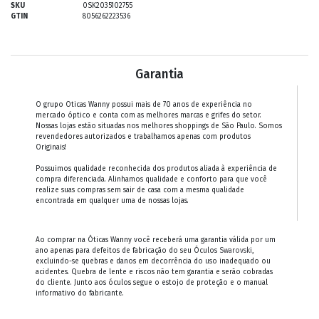
SKU
0SK2035102755
GTIN
8056262223536
Garantia
O grupo Oticas Wanny possui mais de 70 anos de experiência no
mercado óptico e conta com as melhores marcas e grifes do setor.
Nossas lojas estão situadas nos melhores shoppings de São Paulo. Somos
revendedores autorizados e trabalhamos apenas com produtos
Originais!
Possuimos qualidade reconhecida dos produtos aliada à experiência de
compra diferenciada. Alinhamos qualidade e conforto para que você
realize suas compras sem sair de casa com a mesma qualidade
encontrada em qualquer uma de nossas lojas.
Ao comprar na Óticas Wanny você receberá uma garantia válida por um
ano apenas para defeitos de fabricação do seu Óculos
Swarovski
,
excluindo-se quebras e danos em decorrência do uso inadequado ou
acidentes. Quebra de lente e riscos não tem garantia e serão cobradas
do cliente. Junto aos óculos segue o estojo de proteção e o manual
informativo do fabricante.