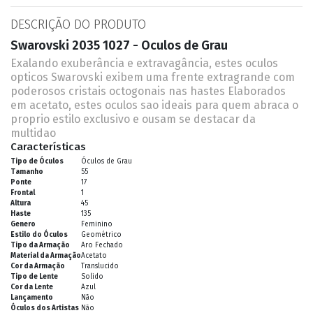
DESCRIÇÃO DO PRODUTO
Swarovski 2035 1027 - Oculos de Grau
Exalando exuberância e extravagância, estes oculos
opticos Swarovski exibem uma frente extragrande com
poderosos cristais octogonais nas hastes Elaborados
em acetato, estes oculos sao ideais para quem abraca o
proprio estilo exclusivo e ousam se destacar da
multidao
Características
Tipo de Óculos
Óculos de Grau
Tamanho
55
Ponte
17
Frontal
1
Altura
45
Haste
135
Genero
Feminino
Estilo do Óculos
Geométrico
Tipo da Armação
Aro Fechado
Material da Armação
Acetato
Cor da Armação
Translucido
Tipo de Lente
Solido
Cor da Lente
Azul
Lançamento
Não
Óculos dos Artistas
Não