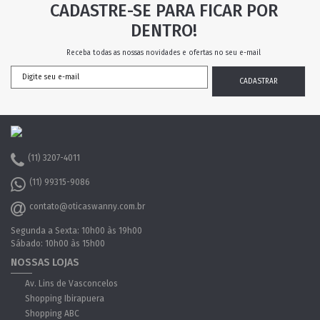
CADASTRE-SE PARA FICAR POR
DENTRO!
Receba todas as nossas novidades e ofertas no seu e-mail
(11) 3207-4011
(11) 99315-9086
contato@oticaswanny.com.br
Segunda a Sexta: 10h00 às 19h00
Sábado: 10h00 às 15h00
NOSSAS LOJAS
Av. Lins de Vasconcelos
Shopping Ibirapuera
Shopping ABC