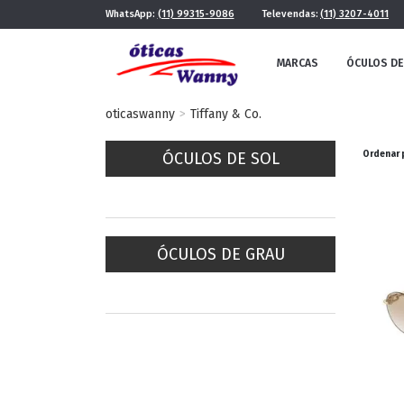
WhatsApp:
(11) 99315-9086
Televendas:
(11) 3207-4011
MARCAS
ÓCULOS DE
oticaswanny
Tiffany & Co.
ÓCULOS DE SOL
Ordenar 
ÓCULOS DE GRAU
FE
MASCULINO
POR ESTILO
FUTURISTA
QUADRADO