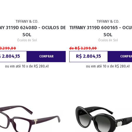
TIFFANY & CO.
TIFFANY & CO.
ANY 3119D 62408D - OCULOS DE
TIFFANY 3119D 600165 - OC
SOL
SOL
Óculos de Sol
Óculos de Sol
 3.299,00
de R$ 3.299,00
 2.804,15
R$ 2.804,15
COMPRAR
COMPR
ou em até 10 x de R$ 280,41
ou em até 10 x de R$ 280,41