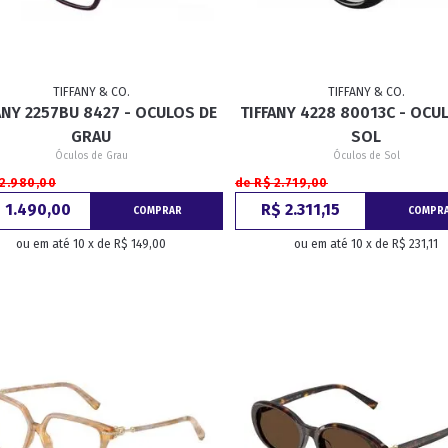
TIFFANY & CO.
TIFFANY & CO.
ANY 2257BU 8427 - OCULOS DE
TIFFANY 4228 80013C - OCU
GRAU
SOL
Óculos de Grau
Óculos de Sol
 2.980,00
de R$ 2.719,00
 1.490,00
R$ 2.311,15
COMPRAR
COMPR
ou em até 10 x de R$ 149,00
ou em até 10 x de R$ 231,11