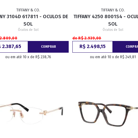
TIFFANY & CO.
TIFFANY & CO.
ANY 3104D 617811 - OCULOS DE
TIFFANY 4250 8001S4 - OCU
RETRÔ
BORBOLETA
MÁSCARA
SOL
SOL
Óculos de Sol
Óculos de Sol
 2.809,00
de R$ 2.939,00
 2.387,65
R$ 2.498,15
COMPRAR
COMPR
ou em até 10 x de R$ 238,76
ou em até 10 x de R$ 249,81