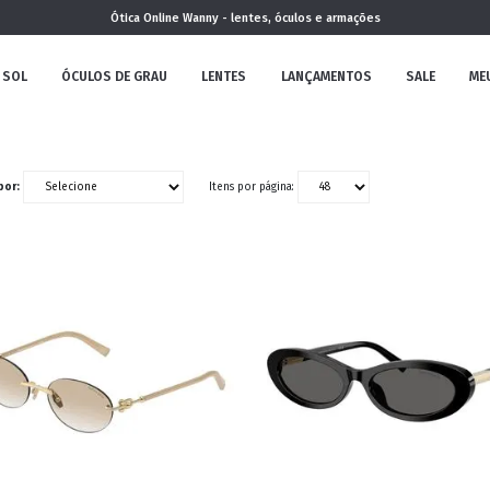
Ótica Online Wanny - lentes, óculos e armações
 SOL
ÓCULOS DE GRAU
LENTES
LANÇAMENTOS
SALE
ME
NOVA
por:
Itens por página:
COLEÇÃO
MININO
CLÁSSICO
REDONDOS
AVIADOR