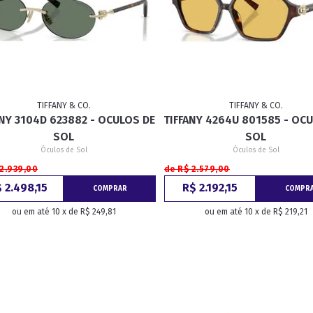
TIFFANY & CO.
TIFFANY & CO.
ANY 3104D 623882 - OCULOS DE
TIFFANY 4264U 801585 - OC
SOL
SOL
Óculos de Sol
Óculos de Sol
 2.939,00
de R$ 2.579,00
 2.498,15
R$ 2.192,15
COMPRAR
COMPR
ou em até 10 x de R$ 249,81
ou em até 10 x de R$ 219,21