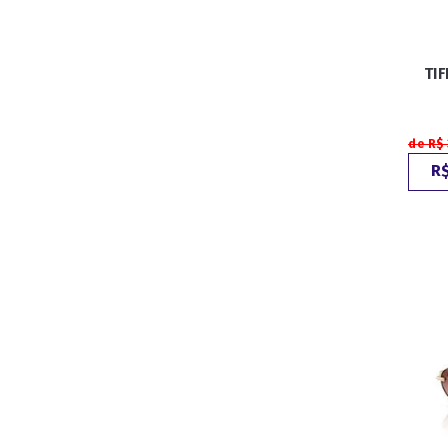
TIF
de R$ 
R$