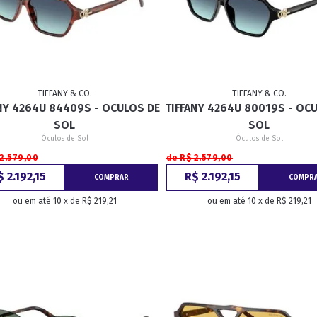
TIFFANY & CO.
TIFFANY & CO.
NY 4264U 84409S - OCULOS DE
TIFFANY 4264U 80019S - OC
SOL
SOL
Óculos de Sol
Óculos de Sol
 2.579,00
de R$ 2.579,00
$ 2.192,15
R$ 2.192,15
COMPRAR
COMPR
ou em até 10 x de R$ 219,21
ou em até 10 x de R$ 219,21