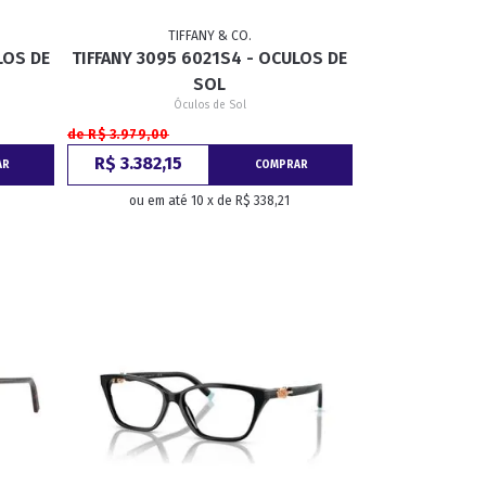
TIFFANY & CO.
LOS DE
TIFFANY 3095 6021S4 - OCULOS DE
GATINHO
CAÇADOR
SOL
Óculos de Sol
de R$ 3.979,00
R$ 3.382,15
AR
COMPRAR
ou em até 10 x de R$ 338,21