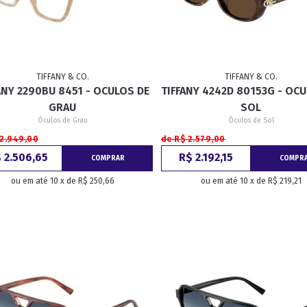
TIFFANY & CO.
TIFFANY & CO.
ANY 2290BU 8451 - OCULOS DE
TIFFANY 4242D 80153G - OC
GRAU
SOL
Óculos de Grau
Óculos de Sol
 2.949,00
de R$ 2.579,00
 2.506,65
R$ 2.192,15
COMPRAR
COMPR
ou em até 10 x de R$ 250,66
ou em até 10 x de R$ 219,21