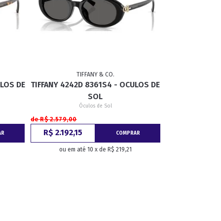
TIFFANY & CO.
ULOS DE
TIFFANY 4242D 8361S4 - OCULOS DE
SOL
Óculos de Sol
de R$ 2.579,00
R$ 2.192,15
AR
COMPRAR
ou em até 10 x de R$ 219,21