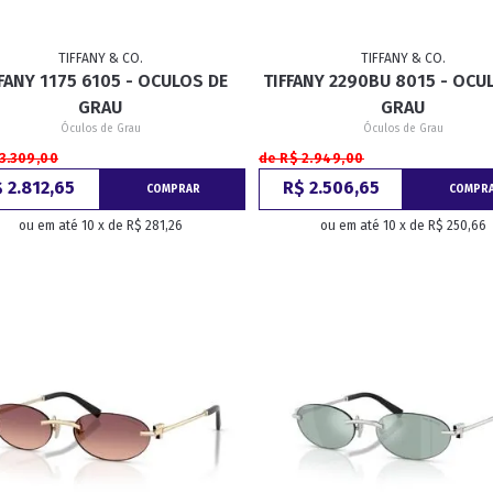
TIFFANY & CO.
TIFFANY & CO.
FANY 1175 6105 - OCULOS DE
TIFFANY 2290BU 8015 - OCU
GRAU
GRAU
Óculos de Grau
Óculos de Grau
3.309,00
de R$ 2.949,00
 2.812,65
R$ 2.506,65
COMPRAR
COMPR
ou em até 10 x de R$ 281,26
ou em até 10 x de R$ 250,66