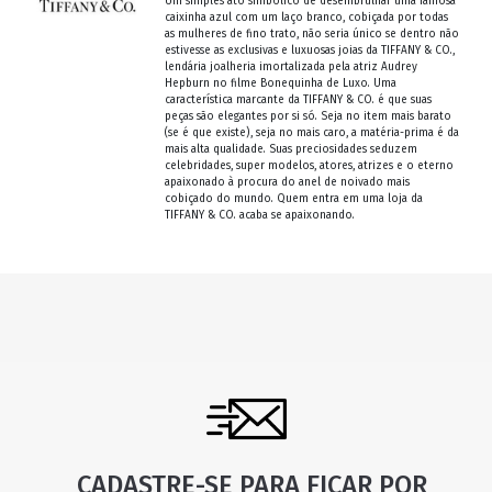
Um simples ato simbólico de desembrulhar uma famosa
caixinha azul com um laço branco, cobiçada por todas
as mulheres de fino trato, não seria único se dentro não
estivesse as exclusivas e luxuosas joias da TIFFANY & CO.,
lendária joalheria imortalizada pela atriz Audrey
Hepburn no filme Bonequinha de Luxo. Uma
característica marcante da TIFFANY & CO. é que suas
peças são elegantes por si só. Seja no item mais barato
(se é que existe), seja no mais caro, a matéria-prima é da
mais alta qualidade. Suas preciosidades seduzem
celebridades, super modelos, atores, atrizes e o eterno
apaixonado à procura do anel de noivado mais
cobiçado do mundo. Quem entra em uma loja da
TIFFANY & CO. acaba se apaixonando.
CADASTRE-SE PARA FICAR POR