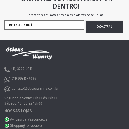
DENTRO!
Receba todas as nossas novidades e ofertas no seu e-mail
(11) 3207-4011
(11) 99315-9086
contato@oticaswanny.com.br
Segunda a Sexta: 10h00 às 19h00
Sábado: 10h00 às 15h00
NOSSAS LOJAS
Av. Lins de Vasconcelos
Shopping Ibirapuera