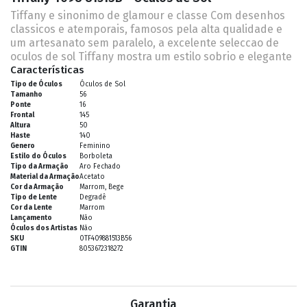
Tiffany e sinonimo de glamour e classe Com desenhos
classicos e atemporais, famosos pela alta qualidade e
um artesanato sem paralelo, a excelente seleccao de
oculos de sol Tiffany mostra um estilo sobrio e elegante
Características
Tipo de Óculos
Óculos de Sol
Tamanho
56
Ponte
16
Frontal
145
Altura
50
Haste
140
Genero
Feminino
Estilo do Óculos
Borboleta
Tipo da Armação
Aro Fechado
Material da Armação
Acetato
Cor da Armação
Marrom, Bege
Tipo de Lente
Degradê
Cor da Lente
Marrom
Lançamento
Não
Óculos dos Artistas
Não
SKU
0TF409881513B56
GTIN
8053672318272
Garantia