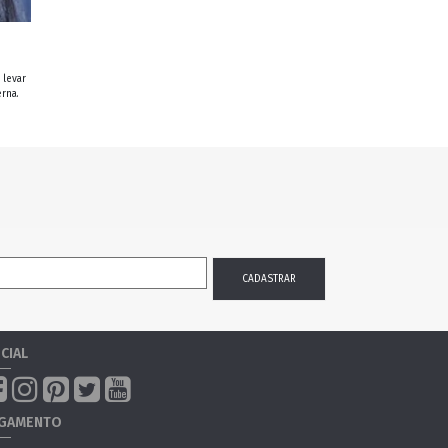
 levar
rna.
CIAL
GAMENTO