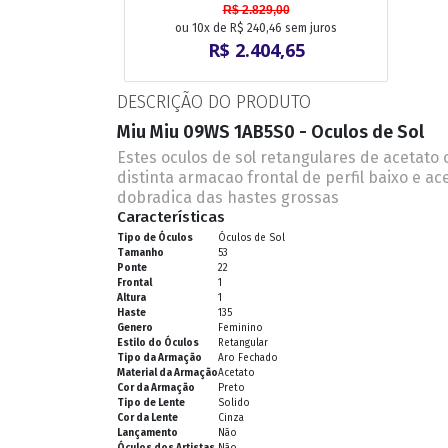
R$ 2.829,00
ou 10x de R$ 240,46 sem juros
R$ 2.404,65
DESCRIÇÃO DO PRODUTO
Miu Miu 09WS 1AB5S0 - Oculos de Sol
Estes oculos de sol retangulares de acetato
distinta armacao frontal de perfil baixo e a
dobradica das hastes grossas
Características
Tipo de Óculos
Óculos de Sol
Tamanho
53
Ponte
22
Frontal
1
Altura
1
Haste
135
Genero
Feminino
Estilo do Óculos
Retangular
Tipo da Armação
Aro Fechado
Material da Armação
Acetato
Cor da Armação
Preto
Tipo de Lente
Solido
Cor da Lente
Cinza
Lançamento
Não
Óculos dos Artistas
Não