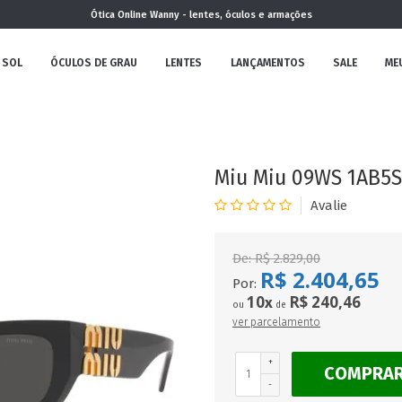
Ótica Online Wanny - lentes, óculos e armações
 SOL
ÓCULOS DE GRAU
LENTES
LANÇAMENTOS
SALE
ME
NOVA
COLEÇÃO
Miu Miu 09WS 1AB5S0
De:
R$ 2.829,00
R$ 2.404,65
MININO
Por:
10
R$ 240,46
x
ou
de
ver parcelamento
+
COMPRA
CLÁSSICO
REDONDOS
AVIADOR
-