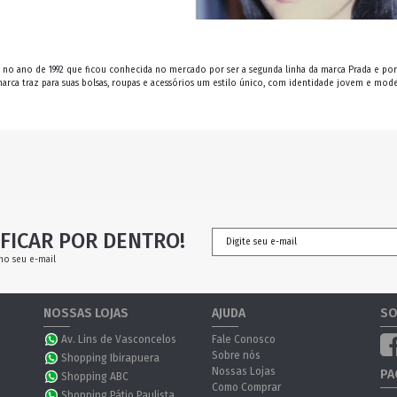
no ano de 1992 que ficou conhecida no mercado por ser a segunda linha da marca Prada e por
 marca traz para suas bolsas, roupas e acessórios um estilo único, com identidade jovem e mode
FICAR POR DENTRO!
no seu e-mail
NOSSAS LOJAS
AJUDA
SO
Av. Lins de Vasconcelos
Fale Conosco
Sobre nós
Shopping Ibirapuera
Nossas Lojas
PA
Shopping ABC
Como Comprar
Shopping Pátio Paulista