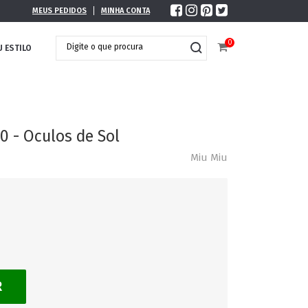
MEUS PEDIDOS
MINHA CONTA
0
U ESTILO
 - Oculos de Sol
Miu Miu
R
DOBRÁVEL
MAXI ÓCULOS