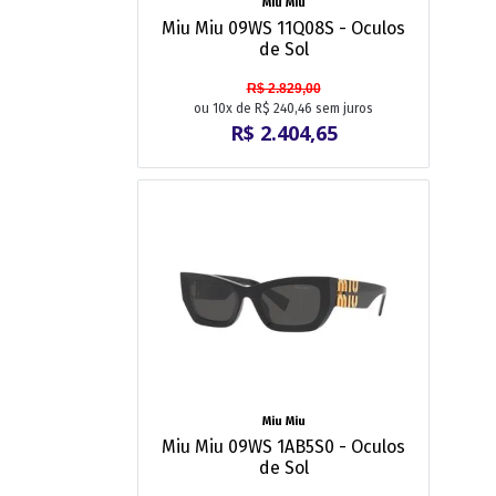
Miu Miu
Miu Miu 09WS 11Q08S - Oculos
de Sol
R$ 2.829,00
ou 10x de R$ 240,46 sem juros
R$ 2.404,65
Miu Miu
Miu Miu 09WS 1AB5S0 - Oculos
de Sol