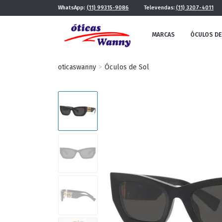
WhatsApp:
(11) 99315-9086
Televendas:
(11) 3207-4011
MARCAS
ÓCULOS DE
oticaswanny
Óculos de Sol
FE
MASCULINO
POR ESTILO
FUTURISTA
QUADRADO