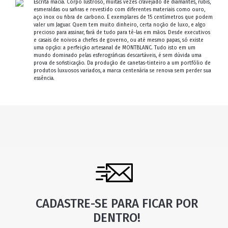
Escrita macia. Corpo lustroso, muitas vezes cravejado de diamantes, rubis,
esmeraldas ou safiras e revestido com diferentes materiais como ouro,
aço inox ou fibra de carbono. E exemplares de 15 centímetros que podem
valer um Jaguar. Quem tem muito dinheiro, certa noção de luxo, e algo
precioso para assinar, fará de tudo para tê-las em mãos. Desde executivos
e casais de noivos a chefes de governo, ou até mesmo papas, só existe
uma opção: a perfeição artesanal de MONTBLANC. Tudo isto em um
mundo dominado pelas esferográficas descartáveis, é sem dúvida uma
prova de sofisticação. Da produção de canetas-tinteiro a um portfólio de
produtos luxuosos variados, a marca centenária se renova sem perder sua
essência.
CADASTRE-SE PARA FICAR POR
DENTRO!