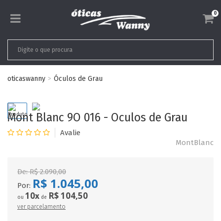
0
oticaswanny
Óculos de Grau
Mont Blanc 9O 016 - Oculos de Grau
MontBlanc
De:
R$ 2.090,00
R$ 1.045,00
Por:
10
R$ 104,50
x
ou
de
ver parcelamento