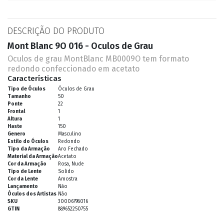
DESCRIÇÃO DO PRODUTO
Mont Blanc 9O 016 - Oculos de Grau
Oculos de grau MontBlanc MB0009O tem formato
redondo confeccionado em acetato
Características
Tipo de Óculos
Óculos de Grau
Tamanho
50
Ponte
22
Frontal
1
Altura
1
Haste
150
Genero
Masculino
Estilo do Óculos
Redondo
Tipo da Armação
Aro Fechado
Material da Armação
Acetato
Cor da Armação
Rosa, Nude
Tipo de Lente
Solido
Cor da Lente
Amostra
Lançamento
Não
Óculos dos Artistas
Não
SKU
30006798016
GTIN
889652250755