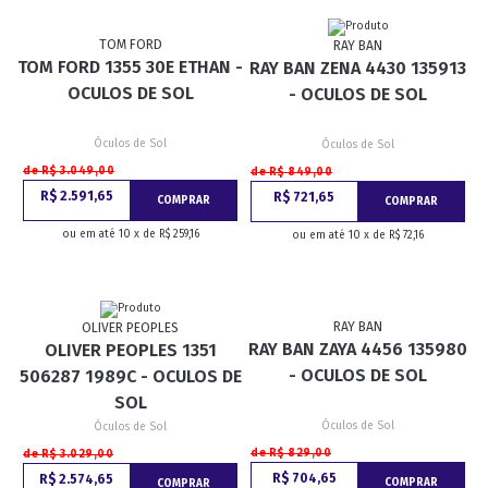
TOM FORD
RAY BAN
TOM FORD 1355 30E ETHAN -
RAY BAN ZENA 4430 135913
OCULOS DE SOL
- OCULOS DE SOL
Óculos de Sol
Óculos de Sol
de R$ 3.049,00
de R$ 849,00
R$ 2.591,65
R$ 721,65
COMPRAR
COMPRAR
ou em até 10 x de R$ 259,16
ou em até 10 x de R$ 72,16
RAY BAN
OLIVER PEOPLES
RAY BAN ZAYA 4456 135980
OLIVER PEOPLES 1351
- OCULOS DE SOL
506287 1989C - OCULOS DE
SOL
Óculos de Sol
Óculos de Sol
de R$ 829,00
de R$ 3.029,00
R$ 704,65
R$ 2.574,65
COMPRAR
COMPRAR