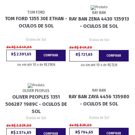
TOM FORD
RAY BAN
TOM FORD 1355 30E ETHAN -
RAY BAN ZENA 4430 135913
OCULOS DE SOL
- OCULOS DE SOL
Óculos de Sol
Óculos de Sol
de R$ 3.049,00
de R$ 849,00
R$ 2.591,65
R$ 721,65
COMPRAR
COMPRAR
ou em até 10 x de R$ 259,16
ou em até 10 x de R$ 72,16
RAY BAN
OLIVER PEOPLES
RAY BAN ZAYA 4456 135980
OLIVER PEOPLES 1351
- OCULOS DE SOL
506287 1989C - OCULOS DE
SOL
Óculos de Sol
Óculos de Sol
de R$ 829,00
de R$ 3.029,00
R$ 704,65
R$ 2.574,65
COMPRAR
COMPRAR