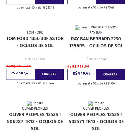
ou em até 10 x de R$ 70,46
ou em até 10 x de R$ 257,46
TOM FORD
RAY BAN
TOM FORD 1356 30F ASTOR
RAY BAN BERNARD 2230
- OCULOS DE SOL
1356R5 - OCULOS DE SOL
Óculos de Sol
Óculos de Sol
de R$ 3.044,00
de R$ 989,00
R$ 2.587,40
R$ 840,65
COMPRAR
COMPRAR
ou em até 10 x de R$ 258,74
ou em até 10 x de R$ 84,06
OLIVER PEOPLES
OLIVER PEOPLES
OLIVER PEOPLES 1353ST
OLIVER PEOPLES 1353ST
506287 TK13 - OCULOS DE
503571 TK13 - OCULOS DE
SOL
SOL