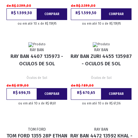
de R$ 3.199,00
de R$ 3.199,00
R$ 1.599,50
R$ 1.599,50
COMPRAR
COMPRAR
ou em até 10 x de R$ 159,95
ou em até 10 x de R$ 159,95
RAY BAN
RAY BAN
RAY BAN 4407 135973 -
RAY BAN ZURI 4455 135987
OCULOS DE SOL
- OCULOS DE SOL
Óculos de Sol
Óculos de Sol
de R$ 819,00
de R$ 789,00
R$ 696,15
R$ 670,65
COMPRAR
COMPRAR
ou em até 10 x de R$ 69,61
ou em até 10 x de R$ 67,06
TOM FORD
RAY BAN
TOM FORD 1355 28P ETHAN
RAY BAN 4472 13592 KHAL -