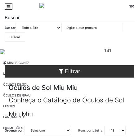
0
Buscar
Buscar
oticaswanny
Óculos de Sol
Busca: 142
x
141
Busca: 142
x
Preto
Busca: 142
x
MINHA CONTA
Filtrar
MARCAS
ÓCULOS DE SOL
Óculos de Sol Miu Miu
ÓCULOS DE GRAU
Conheça o Catálogo de Óculos de Sol
LENTES
Miu Miu
LANÇAMENTOS
PROMOÇÕES
Ordenar por:
Itens por página: