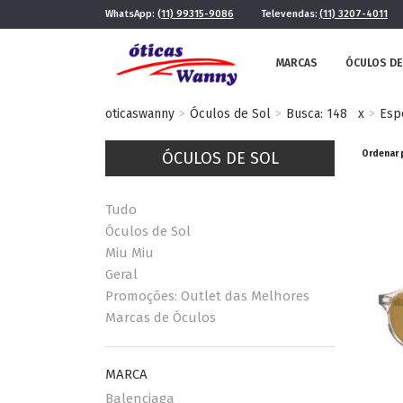
WhatsApp:
(11) 99315-9086
Televendas:
(11) 3207-4011
MARCAS
ÓCULOS DE
oticaswanny
Óculos de Sol
Busca: 148
x
Esp
ÓCULOS DE SOL
Ordenar 
Tudo
Óculos de Sol
Miu Miu
Geral
FE
MASCULINO
Promoções: Outlet das Melhores
POR ESTILO
Marcas de Óculos
MARCA
FUTURISTA
QUADRADO
Balenciaga