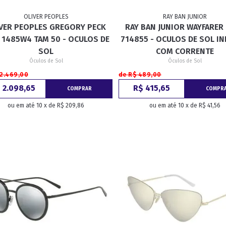
OLIVER PEOPLES
RAY BAN JUNIOR
VER PEOPLES GREGORY PECK
RAY BAN JUNIOR WAYFARER
RETRÔ
BORBOLETA
MÁSCARA
 1485W4 TAM 50 - OCULOS DE
714855 - OCULOS DE SOL IN
SOL
COM CORRENTE
Óculos de Sol
Óculos de Sol
 2.469,00
de R$ 489,00
 2.098,65
R$ 415,65
COMPRAR
COMPR
ou em até 10 x de R$ 209,86
ou em até 10 x de R$ 41,56