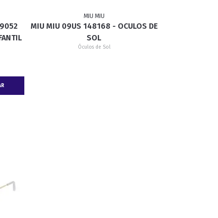
MIU MIU
 9052
MIU MIU 09US 148168 - OCULOS DE
GATINHO
CAÇADOR
FANTIL
SOL
Óculos de Sol
AR