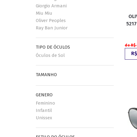
Giorgio Armani
Miu Miu
OLI
ESPORTIVO
CLUBMASTER
Oliver Peoples
5217
Ray Ban Junior
GRIFES
de R$
TIPO DE ÓCULOS
R$
Óculos de Sol
TAMANHO
GENERO
Feminino
Infantil
Unissex
ESTILO DO ÓCULOS