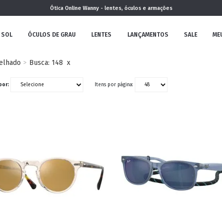
Ótica Online Wanny - lentes, óculos e armações
 SOL
ÓCULOS DE GRAU
LENTES
LANÇAMENTOS
SALE
ME
elhado
Busca: 148
x
NOVA
por:
Itens por página:
COLEÇÃO
MININO
CLÁSSICO
REDONDOS
AVIADOR