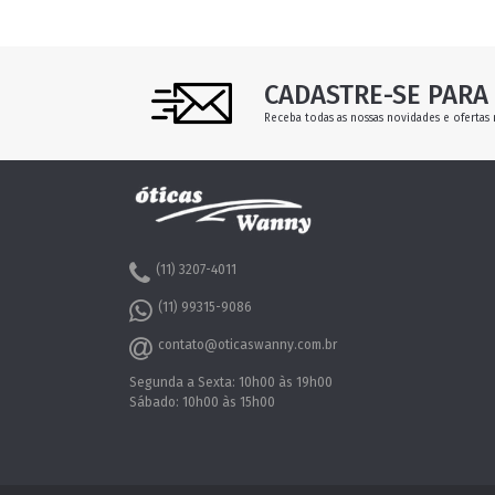
CADASTRE-SE PARA 
Receba todas as nossas novidades e ofertas 
(11) 3207-4011
(11) 99315-9086
contato@oticaswanny.com.br
Segunda a Sexta: 10h00 às 19h00
Sábado: 10h00 às 15h00