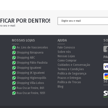
FICAR POR DENTRO!
no seu e-mail
NOSSAS LOJAS
AJUDA
SO
Av. Lins de Vasconcelos
Fale Conosco
Sobre nós
Shopping Ibirapuera
Nossas Lojas
PA
Shopping ABC
Como Comprar
Shopping Pátio Paulista
Cuidados e Conservação
Shopping Iguatemi
Termos e Condições
Shopping JK Iguatemi
Política de Segurança
Shopping Higienopólis
Prazos e Entregas
SE
Política de Trocas
Shopping Villa Lobos
Blog
Rua Oscar Freire, 861
Rua Oscar Freire, 1051