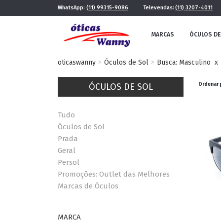
WhatsApp:
(11) 99315-9086
Televendas:
(11) 3207-4011
MARCAS
ÓCULOS DE
oticaswanny
Óculos de Sol
Busca: Masculino
x
ÓCULOS DE SOL
Ordenar 
Tudo
Óculos de Sol
Prada
Geral
FE
MASCULINO
Persol
POR ESTILO
Promoções: Outlet das Melhores
Marcas de Óculos
FUTURISTA
QUADRADO
MARCA