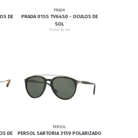
PRADA
LOS DE
PRADA 01SS TV64S0 - OCULOS DE
GATINHO
CAÇADOR
SOL
Óculos de Sol
PERSOL
OS DE
PERSOL SARTORIA 3159 POLARIZADO