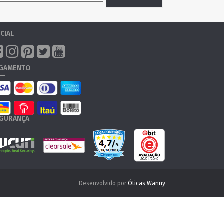
CIAL
GAMENTO
GURANÇA
Desenvolvido por
Óticas Wanny