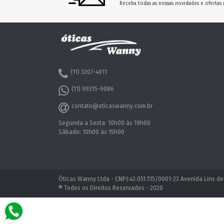
Receba todas as nossas novidades e ofertas 
(11) 3207-4011
(11) 99315-9086
contato@oticaswanny.com.br
Segunda a Sexta: 10h00 às 19h00
Sábado: 10h00 às 15h00
Óticas Wanny Ltda - CNPJ:43.051.515/0001-23 Avenida Lins de
® Todos os Direitos Reservados - 2020