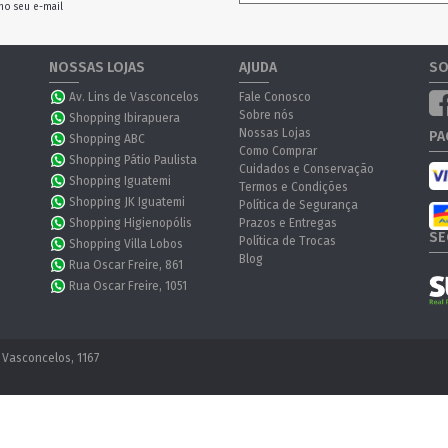
no seu e-mail
NOSSAS LOJAS
AJUDA
SO
Av. Lins de Vasconcelos
Fale Conosco
Sobre nós
Shopping Ibirapuera
Nossas Lojas
PA
Shopping ABC
Como Comprar
Shopping Pátio Paulista
Cuidados e Conservação
Shopping Iguatemi
Termos e Condições
Shopping JK Iguatemi
Política de Segurança
Shopping Higienopólis
Prazos e Entregas
SE
Política de Trocas
Shopping Villa Lobos
Blog
Rua Oscar Freire, 861
Rua Oscar Freire, 1051
 Vasconcelos, 1167