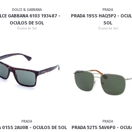
DOLCE & GABBANA
PRADA
LCE GABBANA 6103 193487 -
PRADA 19SS HAQ5P2 - OCU
RETRÔ
BORBOLETA
MÁSCARA
OCULOS DE SOL
SOL
Óculos de Sol
Óculos de Sol
PRADA
PRADA
 01SS 2AU0B - OCULOS DE SOL
PRADA 52TS 5AV6P0 - OCUL