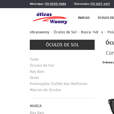
WhatsApp:
(11) 99315-9086
Televendas:
(11) 3207-4011
MARCAS
ÓCULOS DE
oticaswanny
Óculos de Sol
Busca: 148
x
Pol
Ócu
ÓCULOS DE SOL
Con
Tudo
Ordenar 
Óculos de Sol
Ray Ban
Geral
FE
MASCULINO
Promoções: Outlet das Melhores
POR ESTILO
Marcas de Óculos
MARCA
FUTURISTA
QUADRADO
Ray Ban