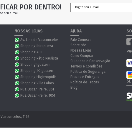
FICAR POR DENTRO!
no seu e-mail
NOSSAS LOJAS
AJUDA
SO
Av. Lins de Vasconcelos
Fale Conosco
Sobre nós
Shopping Ibirapuera
Nossas Lojas
PA
Shopping ABC
Como Comprar
Shopping Pátio Paulista
Cuidados e Conservação
Shopping Iguatemi
Termos e Condições
Shopping JK Iguatemi
Política de Segurança
Shopping Higienopólis
Prazos e Entregas
SE
Política de Trocas
Shopping Villa Lobos
Blog
Rua Oscar Freire, 861
Rua Oscar Freire, 1051
 Vasconcelos, 1167