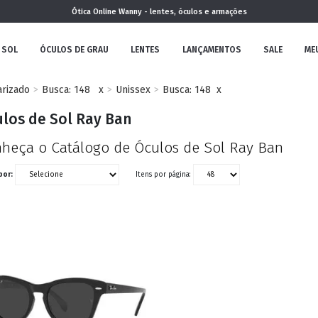
Ótica Online Wanny - lentes, óculos e armações
 SOL
ÓCULOS DE GRAU
LENTES
LANÇAMENTOS
SALE
ME
arizado
Busca: 148
x
Unissex
Busca: 148
x
NOVA
los de Sol Ray Ban
COLEÇÃO
heça o Catálogo de Óculos de Sol Ray Ban
por:
Itens por página:
MININO
CLÁSSICO
REDONDOS
AVIADOR