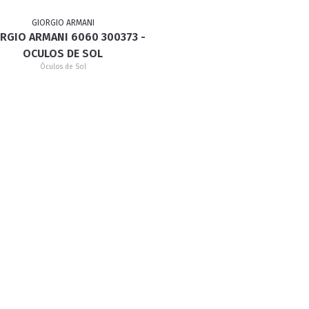
GIORGIO ARMANI
RGIO ARMANI 6060 300373 -
RETRÔ
BORBOLETA
MÁSCARA
OCULOS DE SOL
Óculos de Sol