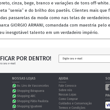
reto, cinza, bege, branco e variações de tons off-white.
eta “sereia” e do brilho dos paetês. Clientes mais que
as passarelas da moda como nas telas de verdadeiros 
marca GIORGIO ARMANI, comandada com maestria pelo es
eu inesgotável talento em um verdadeiro império.
FICAR POR DENTRO!
no seu e-mail
NOSSAS LOJAS
AJUDA
SO
Av. Lins de Vasconcelos
Fale Conosco
Sobre nós
Shopping Ibirapuera
Nossas Lojas
PA
Shopping ABC
Como Comprar
Shopping Pátio Paulista
Cuidados e Conservação
Shopping Iguatemi
Termos e Condições