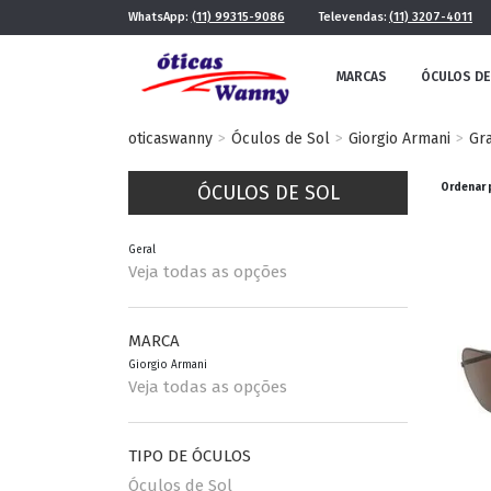
WhatsApp:
(11) 99315-9086
Televendas:
(11) 3207-4011
MARCAS
ÓCULOS DE
oticaswanny
Óculos de Sol
Giorgio Armani
Gra
ÓCULOS DE SOL
Ordenar 
Geral
Veja todas as opções
FE
MASCULINO
MARCA
Giorgio Armani
POR ESTILO
Veja todas as opções
TIPO DE ÓCULOS
FUTURISTA
QUADRADO
Óculos de Sol