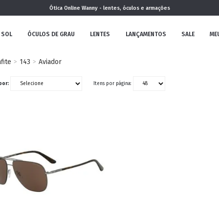
Ótica Online Wanny - lentes, óculos e armações
 SOL
ÓCULOS DE GRAU
LENTES
LANÇAMENTOS
SALE
ME
fite
143
Aviador
NOVA
por:
Itens por página:
COLEÇÃO
MININO
CLÁSSICO
REDONDOS
AVIADOR