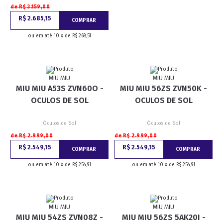
de R$ 3.159,00
R$ 2.685,15
COMPRAR
ou em até 10 x de R$ 268,51
MIU MIU
MIU MIU
MIU MIU A53S ZVN60O -
MIU MIU 56ZS ZVN50K -
OCULOS DE SOL
OCULOS DE SOL
Óculos de Sol
Óculos de Sol
de R$ 2.999,00
de R$ 2.999,00
R$ 2.549,15
R$ 2.549,15
COMPRAR
COMPRAR
ou em até 10 x de R$ 254,91
ou em até 10 x de R$ 254,91
MIU MIU
MIU MIU
MIU MIU 54ZS ZVN08Z -
MIU MIU 56ZS 5AK20I -