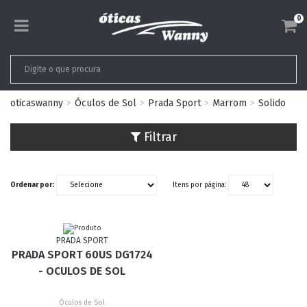
0
oticaswanny
Óculos de Sol
Prada Sport
Marrom
Solido
Filtrar
Ordenar por:
Itens por página:
PRADA SPORT
PRADA SPORT 60US DG1724
- OCULOS DE SOL
Óculos de Sol