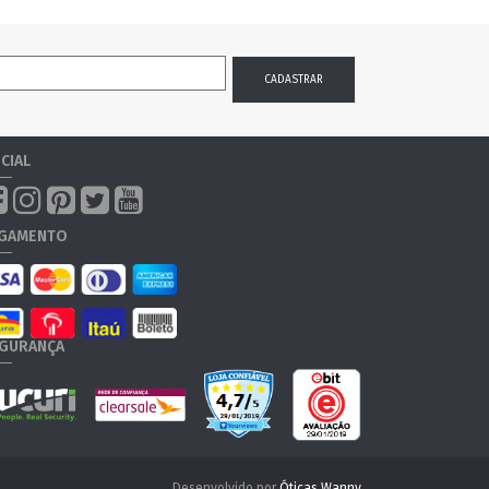
CIAL
GAMENTO
GURANÇA
Desenvolvido por
Óticas Wanny