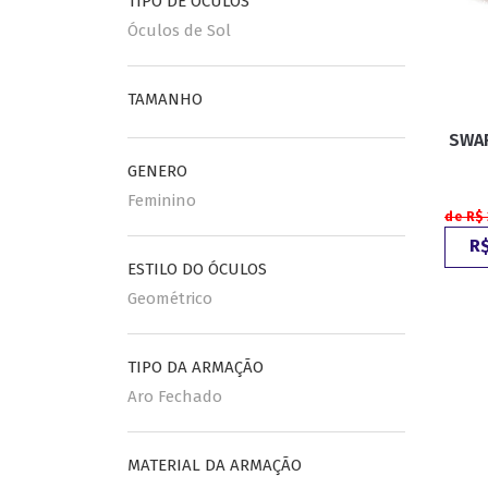
TIPO DE ÓCULOS
Óculos de Sol
ESPORTIVO
CLUBMASTER
TAMANHO
GRIFES
SWAR
GENERO
Feminino
de R$
R$
ESTILO DO ÓCULOS
Geométrico
TIPO DA ARMAÇÃO
Aro Fechado
MATERIAL DA ARMAÇÃO