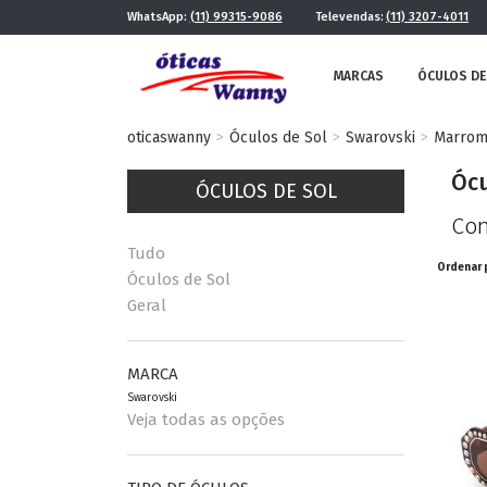
WhatsApp:
(11) 99315-9086
Televendas:
(11) 3207-4011
MARCAS
ÓCULOS DE
oticaswanny
Óculos de Sol
Swarovski
Marro
Ócu
ÓCULOS DE SOL
Con
Tudo
Ordenar 
Óculos de Sol
Geral
FE
MASCULINO
POR ESTILO
MARCA
Swarovski
Veja todas as opções
FUTURISTA
QUADRADO