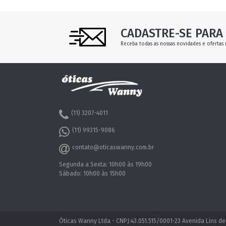
CADASTRE-SE PARA 
Receba todas as nossas novidades e ofertas 
(11) 3207-4011
(11) 99315-9086
contato@oticaswanny.com.br
Segunda a Sexta: 10h00 às 19h00
Sábado: 10h00 às 15h00
Óticas Wanny Ltda - CNPJ:43.051.515/0001-23 Avenida Lins de