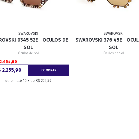
RETRÔ
BORBOLETA
MÁSCARA
SWAROVSKI
SWAROVSKI
OVSKI 0345 52E - OCULOS DE
SWAROVSKI 376 45E - OCUL
SOL
SOL
Óculos de Sol
Óculos de Sol
 2.654,00
 2.255,90
COMPRAR
ou em até 10 x de R$ 225,59