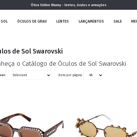
Ótica Online Wanny - lentes, óculos e armações
 SOL
ÓCULOS DE GRAU
LENTES
LANÇAMENTOS
SALE
ME
m
NOVA
los de Sol Swarovski
COLEÇÃO
heça o Catálogo de Óculos de Sol Swarovski
por:
Itens por página:
MININO
CLÁSSICO
REDONDOS
AVIADOR