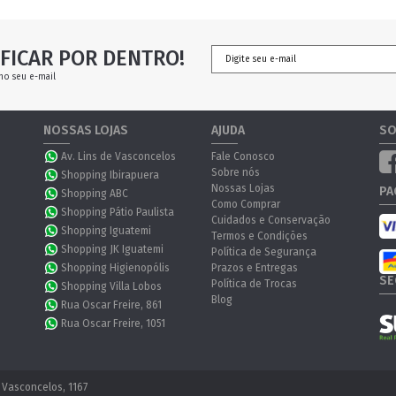
FICAR POR DENTRO!
no seu e-mail
NOSSAS LOJAS
AJUDA
SO
Av. Lins de Vasconcelos
Fale Conosco
Sobre nós
Shopping Ibirapuera
Nossas Lojas
PA
Shopping ABC
Como Comprar
Shopping Pátio Paulista
Cuidados e Conservação
Shopping Iguatemi
Termos e Condições
Shopping JK Iguatemi
Política de Segurança
Shopping Higienopólis
Prazos e Entregas
SE
Política de Trocas
Shopping Villa Lobos
Blog
Rua Oscar Freire, 861
Rua Oscar Freire, 1051
 Vasconcelos, 1167