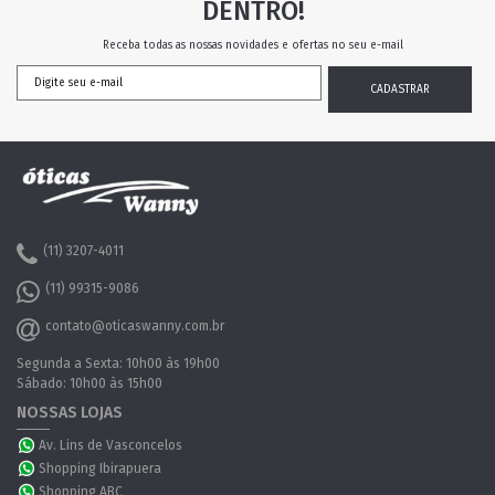
DENTRO!
Receba todas as nossas novidades e ofertas no seu e-mail
(11) 3207-4011
(11) 99315-9086
contato@oticaswanny.com.br
Segunda a Sexta: 10h00 às 19h00
Sábado: 10h00 às 15h00
NOSSAS LOJAS
Av. Lins de Vasconcelos
Shopping Ibirapuera
Shopping ABC