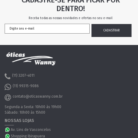
CADASTRE-SE PARA FICAR POR
DENTRO!
Receba todas as nossas novidades e ofertas no seu e-mail
(11) 3207-4011
(11) 99315-9086
contato@oticaswanny.com.br
Segunda a Sexta: 10h00 às 19h00
Sábado: 10h00 às 15h00
NOSSAS LOJAS
Av. Lins de Vasconcelos
Shopping Ibirapuera