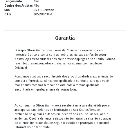
Lançamento
Não
Óculos dos Artistas
Não
SKU
0VK1002149648
GTIN
8056597813464
Garantia
O grupo Oticas Wanny possui mais de 70 anos de experiência no
mercado óptico e conta com as melhores marcas e grifes do setor.
Nossas lojas estão situadas nos melhores shoppings de São Paulo. Somos
revendedores autorizados e trabalhamos apenas com produtos
Originais!
Possuimos qualidade reconhecida dos produtos aliada à experiência de
compra diferenciada. Alinhamos qualidade e conforto para que você
realize suas compras sem sair de casa com a mesma qualidade
encontrada em qualquer uma de nossas lojas.
Ao comprar na Óticas Wanny você receberá uma garantia válida por um
ano apenas para defeitos de fabricação do seu Óculos
Versace
,
excluindo-se quebras e danos em decorrência do uso inadequado ou
acidentes. Quebra de lente e riscos não tem garantia e serão cobradas
do cliente. Junto aos óculos segue o estojo de proteção e o manual
informativo do fabricante.