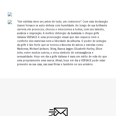
“Um estilista deve ser, antes de tudo, um costureiro”. Com esta declaração
Gianni Versace se auto-definia com humildade. Ao longo de sua brilhante
carreira ele provocou, chocou e emocionou a todos, com seu talento,
audácia e inspiração. A melhor definição da badalada e chique grife
italiana VERSACE é: uma provocação visual que não esquece nem o
conforto dos materiais nem a liberdade da silhueta. O poder de sedução
da grife é tão forte que se tornou a favorita de astros e estrelas como
Madonna, Michael Jackson, Sting, Bianca Jagger, Elizabeth Hurley, Elton
John, entre muitos outros, e virou símbolo de extravagância e
sensualidade. Hoje em dia a grife italiana é mais um estilo de vida do que
uma propriamente uma marca. Afinal, hoje em dia a VERSACE pode estar
presente na sua casa, nas suas férias e também no seu armário.