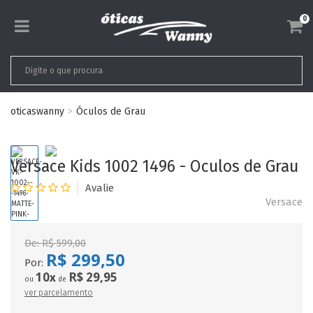
0
oticaswanny
Óculos de Grau
Versace Kids 1002 1496 - Oculos de Grau
Versace
De:
R$ 599,00
R$ 299,50
Por:
10
R$ 29,95
x
ou
de
ver parcelamento