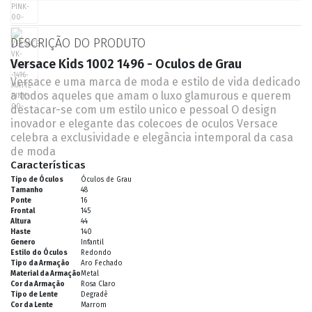
DESCRIÇÃO DO PRODUTO
Versace Kids 1002 1496 - Oculos de Grau
Versace e uma marca de moda e estilo de vida dedicado
a todos aqueles que amam o luxo glamurous e querem
destacar-se com um estilo unico e pessoal O design
inovador e elegante das colecoes de oculos Versace
celebra a exclusividade e elegância intemporal da casa
de moda
Características
Tipo de Óculos
Óculos de Grau
Tamanho
48
Ponte
16
Frontal
145
Altura
44
Haste
140
Genero
Infantil
Estilo do Óculos
Redondo
Tipo da Armação
Aro Fechado
Material da Armação
Metal
Cor da Armação
Rosa Claro
Tipo de Lente
Degradê
Cor da Lente
Marrom