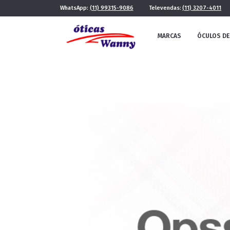
WhatsApp:
(11) 99315-9086
Televendas:
(11) 3207-4011
MARCAS
ÓCULOS DE
FE
MASCULINO
POR ESTILO
FUTURISTA
QUADRADO