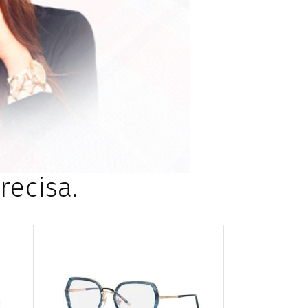
GATINHO
CAÇADOR
ecisa.