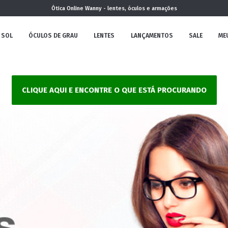
Ótica Online Wanny - lentes, óculos e armações
 SOL
ÓCULOS DE GRAU
LENTES
LANÇAMENTOS
SALE
ME
NOVA
CLIQUE AQUI E ENCONTRE O QUE ESTÁ PROCURANDO
COLEÇÃO
MININO
CLÁSSICO
REDONDOS
AVIADOR