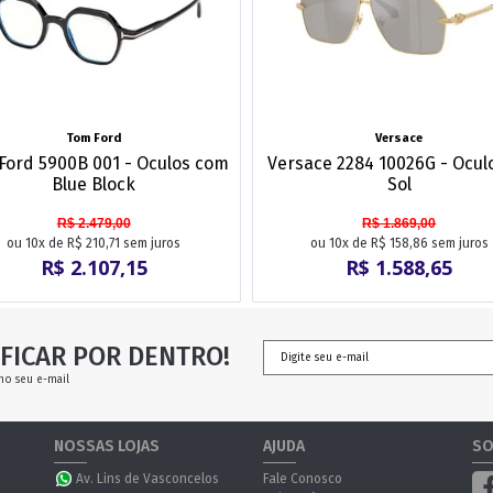
Tom Ford
Versace
Ford 5900B 001 - Oculos com
Versace 2284 10026G - Ocul
Blue Block
Sol
R$ 2.479,00
R$ 1.869,00
ou 10x de R$ 210,71 sem juros
ou 10x de R$ 158,86 sem juros
R$ 2.107,15
R$ 1.588,65
FICAR POR DENTRO!
no seu e-mail
NOSSAS LOJAS
AJUDA
SO
Av. Lins de Vasconcelos
Fale Conosco