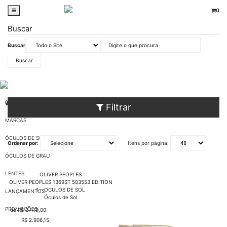
0
Buscar
Buscar
oticaswanny
Óculos de Sol
Dourado
Unissex
MINHA CONTA
Filtrar
MARCAS
ÓCULOS DE SOL
Ordenar por:
Itens por página:
ÓCULOS DE GRAU
LENTES
OLIVER PEOPLES
OLIVER PEOPLES 1369ST 503553 EDITION
1 - OCULOS DE SOL
LANÇAMENTOS
Óculos de Sol
PROMOÇÕES
de R$ 3.419,00
R$ 2.906,15
COMPRAR