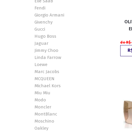
Elie Saab
Fendi
Giorgio Armani
OLI
Givenchy
E
Gucci
Hugo Boss
de R$ 
Jaguar
R$
Jimmy Choo
Linda Farrow
Loewe
Marc Jacobs
MCQUEEN
Michael Kors
Miu Miu
Modo
Moncler
MontBlanc
Moschino
Oakley