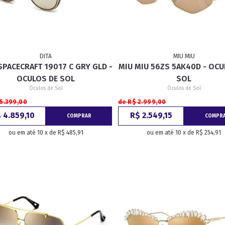
DITA
MIU MIU
SPACECRAFT 19017 C GRY GLD -
MIU MIU 56ZS 5AK40D - OCU
OCULOS DE SOL
SOL
Óculos de Sol
Óculos de Sol
 5.399,00
de R$ 2.999,00
 4.859,10
R$ 2.549,15
COMPRAR
COMPR
ou em até 10 x de R$ 485,91
ou em até 10 x de R$ 254,91