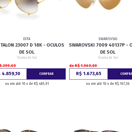
DITA
SWAROVSKI
 TALON 23007 D 18K - OCULOS
SWAROVSKI 7009 40137P - 
DE SOL
DE SOL
Óculos de Sol
Óculos de Sol
 5.399,00
de R$ 1.969,00
 4.859,10
R$ 1.673,65
COMPRAR
COMPR
ou em até 10 x de R$ 485,91
ou em até 10 x de R$ 167,36