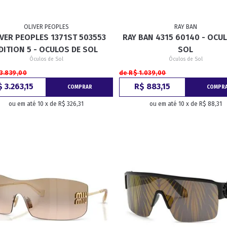
OLIVER PEOPLES
RAY BAN
VER PEOPLES 1371ST 503553
RAY BAN 4315 60140 - OCU
DITION 5 - OCULOS DE SOL
SOL
Óculos de Sol
Óculos de Sol
3.839,00
de R$ 1.039,00
 3.263,15
R$ 883,15
COMPRAR
COMPR
ou em até 10 x de R$ 326,31
ou em até 10 x de R$ 88,31