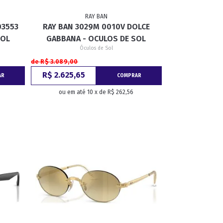
RAY BAN
03553
RAY BAN 3029M 0010V DOLCE
GATINHO
CAÇADOR
SOL
GABBANA - OCULOS DE SOL
Óculos de Sol
de R$ 3.089,00
R$ 2.625,65
AR
COMPRAR
ou em até 10 x de R$ 262,56