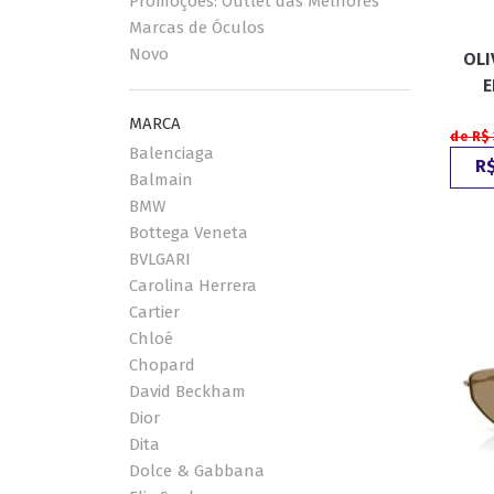
Promoções: Outlet das Melhores
Marcas de Óculos
Novo
OLI
ESPORTIVO
CLUBMASTER
E
GRIFES
MARCA
de R$ 
Balenciaga
R$
Balmain
BMW
Bottega Veneta
BVLGARI
Carolina Herrera
Cartier
Chloé
Chopard
David Beckham
Dior
Dita
Dolce & Gabbana