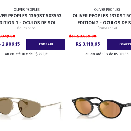
OLIVER PEOPLES
OLIVER PEOPLES
VER PEOPLES 1369ST 503553
OLIVER PEOPLES 1370ST 5
RETRÔ
BORBOLETA
MÁSCARA
DITION 1 - OCULOS DE SOL
EDITION 2 - OCULOS DE 
Óculos de Sol
Óculos de Sol
3.419,00
de R$ 3.669,00
 2.906,15
R$ 3.118,65
COMPRAR
COMPR
ou em até 10 x de R$ 290,61
ou em até 10 x de R$ 311,86