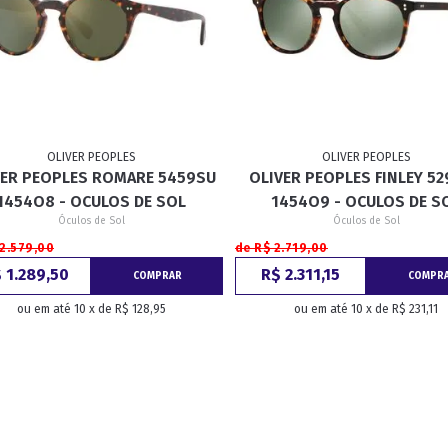
OLIVER PEOPLES
OLIVER PEOPLES
VER PEOPLES ROMARE 5459SU
OLIVER PEOPLES FINLEY 5
1454O8 - OCULOS DE SOL
1454O9 - OCULOS DE S
Óculos de Sol
Óculos de Sol
 2.579,00
de R$ 2.719,00
 1.289,50
R$ 2.311,15
COMPRAR
COMPR
ou em até 10 x de R$ 128,95
ou em até 10 x de R$ 231,11