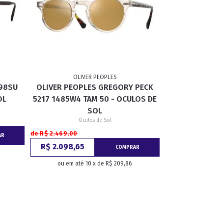
OLIVER PEOPLES
298SU
OLIVER PEOPLES GREGORY PECK
OL
5217 1485W4 TAM 50 - OCULOS DE
SOL
Óculos de Sol
de R$ 2.469,00
AR
R$ 2.098,65
COMPRAR
ou em até 10 x de R$ 209,86