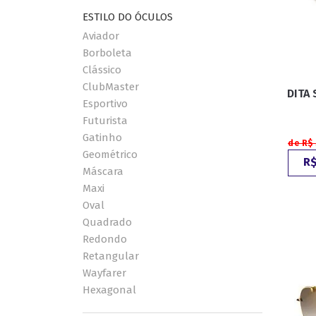
ESTILO DO ÓCULOS
Aviador
Borboleta
Clássico
ClubMaster
DITA 
Esportivo
Futurista
Gatinho
de R$
Geométrico
R$
Máscara
Maxi
Oval
Quadrado
Redondo
Retangular
Wayfarer
Hexagonal