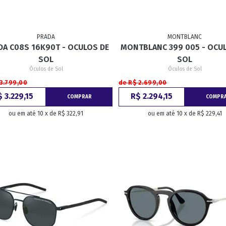
PRADA
MONTBLANC
DA C08S 16K90T - OCULOS DE
MONTBLANC 399 005 - OCU
SOL
SOL
Óculos de Sol
Óculos de Sol
 3.799,00
de R$ 2.699,00
 3.229,15
R$ 2.294,15
COMPRAR
COMPR
ou em até 10 x de R$ 322,91
ou em até 10 x de R$ 229,41