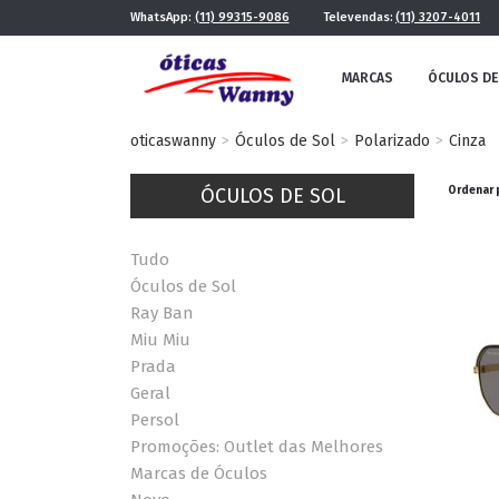
WhatsApp:
(11) 99315-9086
Televendas:
(11) 3207-4011
MARCAS
ÓCULOS DE
oticaswanny
Óculos de Sol
Polarizado
Cinza
ÓCULOS DE SOL
Ordenar 
Tudo
Óculos de Sol
Ray Ban
Miu Miu
FE
MASCULINO
Prada
POR ESTILO
Geral
Persol
Promoções: Outlet das Melhores
FUTURISTA
QUADRADO
Marcas de Óculos