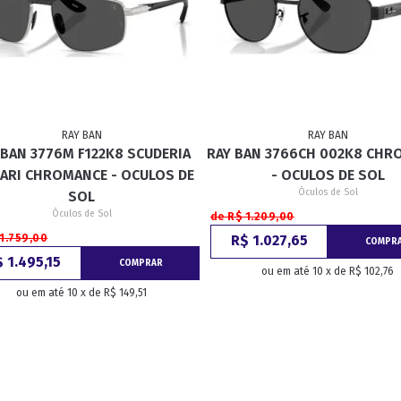
RAY BAN
RAY BAN
 BAN 3776M F122K8 SCUDERIA
RAY BAN 3766CH 002K8 CHR
RARI CHROMANCE - OCULOS DE
- OCULOS DE SOL
Óculos de Sol
SOL
Óculos de Sol
de R$ 1.209,00
1.759,00
R$ 1.027,65
COMPR
 1.495,15
COMPRAR
ou em até 10 x de R$ 102,76
ou em até 10 x de R$ 149,51