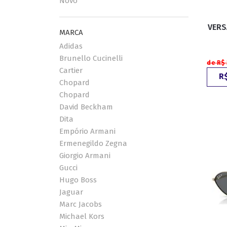
Novo
VERS
ESPORTIVO
CLUBMASTER
MARCA
Adidas
GRIFES
Brunello Cucinelli
de R$
Cartier
R$
Chopard
Chopard
David Beckham
Dita
Empório Armani
Ermenegildo Zegna
Giorgio Armani
Gucci
Hugo Boss
Jaguar
Marc Jacobs
Michael Kors