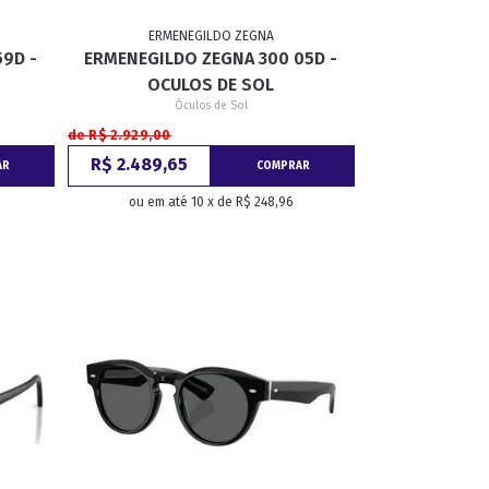
ERMENEGILDO ZEGNA
59D -
ERMENEGILDO ZEGNA 300 05D -
GATINHO
CAÇADOR
OCULOS DE SOL
Óculos de Sol
de R$ 2.929,00
R$ 2.489,65
AR
COMPRAR
ou em até 10 x de R$ 248,96