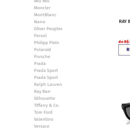
Miu Miu
Moncler
MontBlanc
RAY 
Nano
Oliver Peoples
Persol
de R$
Philipp Plein
R
Polaroid
Porsche
Prada
Prada Sport
Prada Sport
Ralph Lauren
Ray Ban
Silhouette
Tiffany & Co.
Tom Ford
Valentino
Versace