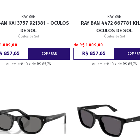
RAY BAN
RAY BAN
BAN KAI 3757 921381 - OCULOS
RAY BAN 4472 667781 KH
DE SOL
OCULOS DE SOL
Óculos de Sol
Óculos de Sol
 1.009,00
de R$ 1.009,00
$ 857,65
R$ 857,65
COMPRAR
COMPR
ou em até 10 x de R$ 85,76
ou em até 10 x de R$ 85,76