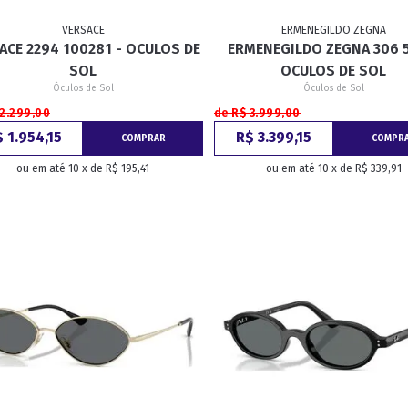
VERSACE
ERMENEGILDO ZEGNA
ACE 2294 100281 - OCULOS DE
ERMENEGILDO ZEGNA 306 
RETRÔ
BORBOLETA
MÁSCARA
SOL
OCULOS DE SOL
Óculos de Sol
Óculos de Sol
 2.299,00
de R$ 3.999,00
 1.954,15
R$ 3.399,15
COMPRAR
COMPR
ou em até 10 x de R$ 195,41
ou em até 10 x de R$ 339,91