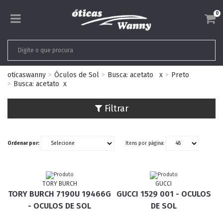
0
oticaswanny
Óculos de Sol
Busca: acetato
x
Preto
Busca: acetato
x
Filtrar
Ordenar por:
Itens por página:
TORY BURCH
GUCCI
TORY BURCH 7190U 19466G
GUCCI 1529 001 - OCULOS
- OCULOS DE SOL
DE SOL