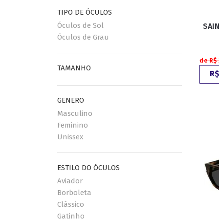
TIPO DE ÓCULOS
Óculos de Sol
SAIN
ESPORTIVO
CLUBMASTER
Óculos de Grau
GRIFES
de R$
TAMANHO
R$
GENERO
Masculino
Feminino
Unissex
ESTILO DO ÓCULOS
Aviador
Borboleta
Clássico
Gatinho