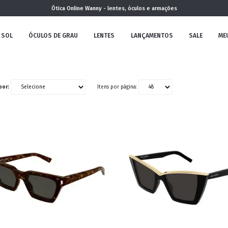
Ótica Online Wanny - lentes, óculos e armações
 SOL
ÓCULOS DE GRAU
LENTES
LANÇAMENTOS
SALE
ME
NOVA
por:
Itens por página:
COLEÇÃO
MININO
CLÁSSICO
REDONDOS
AVIADOR