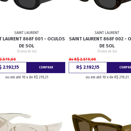
SAINT LAURENT
SAINT LAURENT
T LAURENT 868F 001 - OCULOS
SAINT LAURENT 868F 002 - 
DE SOL
DE SOL
Óculos de Sol
Óculos de Sol
 2.579,00
de R$ 2.579,00
$ 2.192,15
R$ 2.192,15
COMPRAR
COMPR
ou em até 10 x de R$ 219,21
ou em até 10 x de R$ 219,21