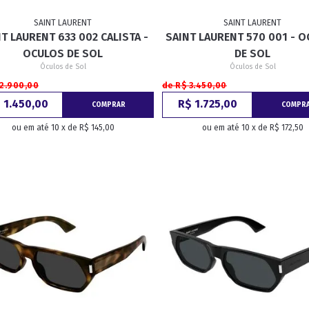
SAINT LAURENT
SAINT LAURENT
T LAURENT 633 002 CALISTA -
SAINT LAURENT 570 001 - 
RETRÔ
BORBOLETA
MÁSCARA
OCULOS DE SOL
DE SOL
Óculos de Sol
Óculos de Sol
 2.900,00
de R$ 3.450,00
 1.450,00
R$ 1.725,00
COMPRAR
COMPR
ou em até 10 x de R$ 145,00
ou em até 10 x de R$ 172,50