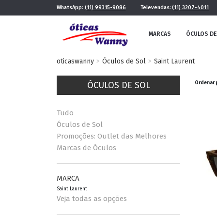
WhatsApp:
(11) 99315-9086
Televendas:
(11) 3207-4011
MARCAS
ÓCULOS DE
oticaswanny
Óculos de Sol
Saint Laurent
ÓCULOS DE SOL
Ordenar 
Tudo
Óculos de Sol
Promoções: Outlet das Melhores
Marcas de Óculos
FE
MASCULINO
POR ESTILO
MARCA
Saint Laurent
Veja todas as opções
FUTURISTA
QUADRADO