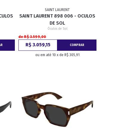
SAINT LAURENT
OCULOS
SAINT LAURENT 898 006 - OCULOS
GATINHO
CAÇADOR
DE SOL
Óculos de Sol
de R$ 3.599,00
R$ 3.059,15
AR
COMPRAR
ou em até 10 x de R$ 305,91