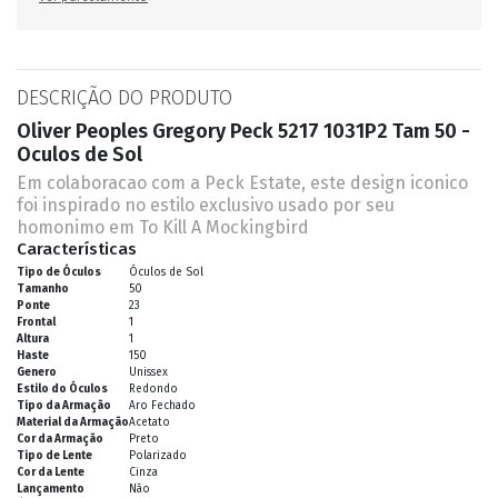
DESCRIÇÃO DO PRODUTO
Oliver Peoples Gregory Peck 5217 1031P2 Tam 50 -
Oculos de Sol
Em colaboracao com a Peck Estate, este design iconico
foi inspirado no estilo exclusivo usado por seu
homonimo em To Kill A Mockingbird
Características
Tipo de Óculos
Óculos de Sol
Tamanho
50
Ponte
23
Frontal
1
Altura
1
Haste
150
Genero
Unissex
Estilo do Óculos
Redondo
Tipo da Armação
Aro Fechado
Material da Armação
Acetato
Cor da Armação
Preto
Tipo de Lente
Polarizado
Cor da Lente
Cinza
Lançamento
Não