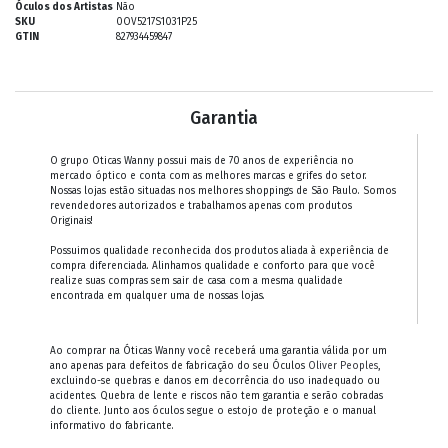
Óculos dos Artistas
Não
SKU
0OV5217S1031P25
GTIN
827934459847
Garantia
O grupo Oticas Wanny possui mais de 70 anos de experiência no
mercado óptico e conta com as melhores marcas e grifes do setor.
Nossas lojas estão situadas nos melhores shoppings de São Paulo. Somos
revendedores autorizados e trabalhamos apenas com produtos
Originais!
Possuimos qualidade reconhecida dos produtos aliada à experiência de
compra diferenciada. Alinhamos qualidade e conforto para que você
realize suas compras sem sair de casa com a mesma qualidade
encontrada em qualquer uma de nossas lojas.
Ao comprar na Óticas Wanny você receberá uma garantia válida por um
ano apenas para defeitos de fabricação do seu Óculos
Oliver Peoples
,
excluindo-se quebras e danos em decorrência do uso inadequado ou
acidentes. Quebra de lente e riscos não tem garantia e serão cobradas
do cliente. Junto aos óculos segue o estojo de proteção e o manual
informativo do fabricante.