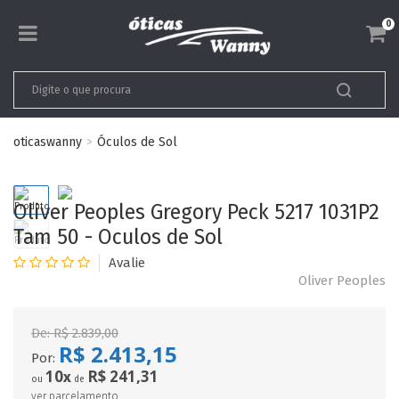
0
oticaswanny
Óculos de Sol
Oliver Peoples Gregory Peck 5217 1031P2
Tam 50 - Oculos de Sol
Oliver Peoples
De:
R$ 2.839,00
R$ 2.413,15
Por:
10
R$ 241,31
x
ou
de
ver parcelamento