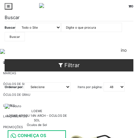
0
Buscar
Buscar
oticaswanny
Óculos de Sol
Dourado
Prata
Feminino
MINHA CONTA
Filtrar
MARCAS
ÓCULOS DE SOL
Ordenar por:
Itens por página:
ÓCULOS DE GRAU
LENTES
LOEWE
LOEWE 40150U 14N ARCH - OCULOS DE
LANÇAMENTOS
SOL
Óculos de Sol
PROMOÇÕES
CONHEÇA OS